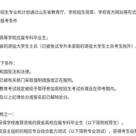
升本招生专业和计划通过山东省教育厅、学校招生简章、学校官方网站等形
及报考条件
普通高等学校应届专科毕业生；
我省的退役大学生士兵（已被免试专升本录取的退役大学生士兵考生除外）
以下条件：
共和国宪法和法律。
法已被有关部门采取强制措施或正在服刑。
家教育考试规定被给予暂停参加高校招生考试处理且在停考期内。
过及以上纪律处分或报名前已解除处分。
资格之一：
获得学校推荐资格的我省高校应届专科毕业生（以下简称校荐生）。
高校自主组织的相应专业综合能力测试（以下简称专业测试），获得考生自