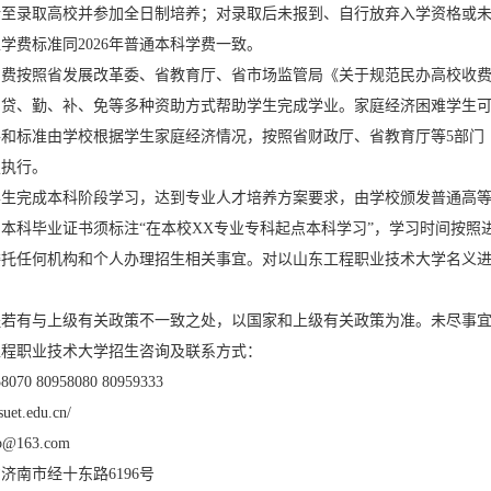
转至录取高校并参加全日制培养；对录取后未报到、自行放弃入学资格或
学费标准同2026年普通本科学费一致。
费按照省发展改革委、省教育厅、省市场监管局《关于规范民办高校收费管理
贷、勤、补、免等多种资助方式帮助学生完成学业。家庭经济困难学生可
和标准由学校根据学生家庭经济情况，按照省财政厅、省教育厅等5部门《山
定执行。
学生完成本科阶段学习，达到专业人才培养方案要求，由学校颁发普通高
本科毕业证书须标注“在本校XX专业专科起点本科学习”，学习时间按照
委托任何机构和个人办理招生相关事宜。对以山东工程职业技术大学名义
程若有与上级有关政策不一致之处，以国家和上级有关政策为准。未尽事
工程职业技术大学招生咨询及联系方式：
70 80958080 80959333
et.edu.cn/
@163.com
济南市经十东路6196号