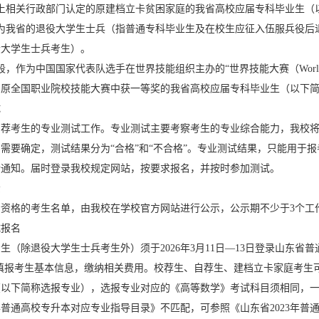
以上相关行政部门认定的原建档立卡贫困家庭的我省高校应届专科毕业生（
为我省的退役大学生士兵（指普通专科毕业生及在校生应征入伍服兵役后退
役大学生士兵考生）。
，作为中国国家代表队选手在世界技能组织主办的“世界技能大赛（World Skil
、原全国职业院校技能大赛中获一等奖的我省高校应届专科毕业生（以下
试
自荐考生的专业测试工作。专业测试主要考察考生的专业综合能力，我校
需要确定，测试结果分为“合格”和“不合格”。专业测试结果，只能用于
行通知。届时登录我校规定网站，按要求报名，并按时参加测试。
示
考资格的考生名单，由我校在学校官方网站进行公示，公示期不少于3个工
试报名
生（除退役大学生士兵考生外）须于2026年3月11日—13日登录山东
.sdzk.cn），填报考生基本信息，缴纳相关费用。校荐生、自荐生、建档立卡家
以下简称选报专业），选报专业对应的《高等数学》考试科目须相同，一经
6年普通高校专升本对应专业指导目录》不匹配，可参照《山东省2023年