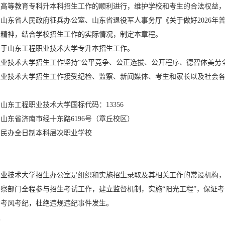
普通高等教育专科升本科招生工作的顺利进行，维护学校和考生的合法权益
山东省人民政府征兵办公室、山东省退役军人事务厅《关于做好2026年
等文件精神，结合学校招生工作的实际情况，制定本章程。
用于山东工程职业技术大学专升本招生工作。
业技术大学招生工作坚持“公平竞争、公正选拔、公开程序、德智体美劳
职业技术大学招生工作接受纪检、监察、新闻媒体、考生和家长以及社会
山东工程职业技术大学国标代码：13356
山东省济南市经十东路6196号（章丘校区）
：民办全日制本科层次职业学校
职业技术大学招生办公室是组织和实施招生录取及其相关工作的常设机构
察部门全程参与招生考试工作，建立监督机制，实施“阳光工程”，保证
肃考风考纪，杜绝违规违纪事件发生。
取