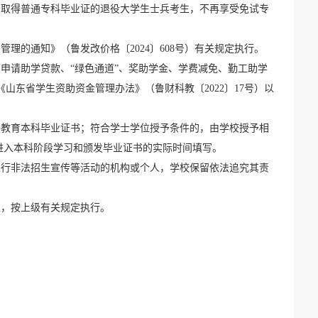
未取得普通专科毕业证的退役大学生士兵考生，不再享受免试专
的通知》（鲁发改价格〔2024〕608号）有关规定执行。
申请助学贷款、“绿色通道”、奖助学金、学费减免、勤工助学
东省学生资助资金管理办法》（鲁财科教〔2022〕17号）以
等教育本科毕业证书；符合学士学位授予条件的，由学校授予相
进入本科阶段学习和颁发毕业证书的实际时间填写。
进行非法招生宣传等活动的机构或个人，学校保留依法追究其责
宜，按上级有关规定执行。