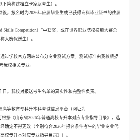
以下简称建档立卡家庭考生）。
役，报名时为2026年应届毕业生或已获得专科毕业证书的往届
ls Competition）”中获奖，或在世界职业院校技能大赛总
简称大赛保送生）。
将通过学校官方网站公布分专业测试方案。测试标准由我校根据
报考我校相关专业。
作日。我校对报送考生名单的真实性和完整性负责。
省普通高等教育专科升本科考试信息平台（网址为
庭考生可根据《山东省2026年普通高校专升本对应专业指导目录》，选
确定不得更改（个别符合2026年报名条件考生的毕业专业代
普通高校专升本对应专业指导目录》）。