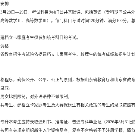
试安排
6年3月28日—29日。考试科目为4门公共基础课，包括英语（专科期间
高等数学Ⅱ、高等数学Ⅲ）。每门科目考试时间120分钟、满分100分，
和建档立卡家庭考生须参加统考科目的考试。
报资格
，省教育招生考试院依据建档立卡家庭考生、校荐生的统考成绩和招生计
则
严格程序，确保公开、公平、公正的原则，根据山东省教育厅和山东省教
优录取。
无男女比例限制，对外语语种不做限制。
士兵考生、建档立卡家庭考生及大赛保送生有相关政策的考生的录取按照
专升本考生应持录取通知书、准考证、普通专科毕业证（2026年8月3
须按照有关规定组织新生入学资格复查，复查不合格者不予注册学籍，情