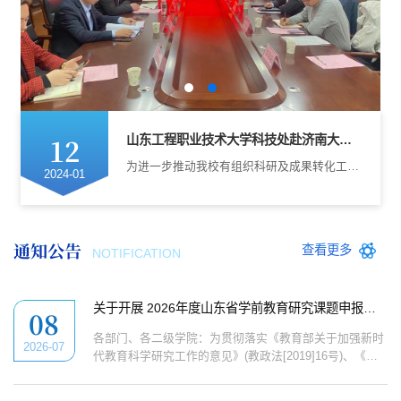
12
山东工程职业技术大学科技处赴济南大学交流学习
为进一步推动我校有组织科研及成果转化工作，密切校际合作，提升我校科研工作水平，1月9日，校党委委员、副校长苗祥坤率科技处全体人员赴济南大学调研交流学习。济南大学党委常委、副校长黄加栋、合作发展处处长刘振...
2024-01
通知公告
查看更多
NOTIFICATION
关于开展 2026年度山东省学前教育研究课题申报工作的通知
08
各部门、各二级学院：为贯彻落实《教育部关于加强新时
2026-07
代教育科学研究工作的意见》(教政法[2019]16号)、《山
东省教育厅关于加强新时代教育科学研究工作的实施意
见》(鲁教办发[2020]2号)等文件要求，充分发挥教育科研