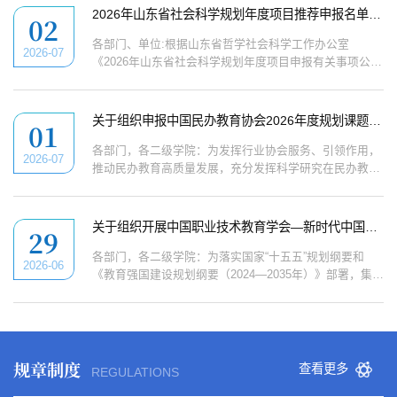
对学前教育发展的支撑、驱动和引领作用，推进我省学前
2026年山东省社会科学规划年度项目推荐申报名单公示
02
教育高质量发展，经研究，决定开展2026年度山东省学前
教育研究课题申报工作。现将有关事宜通知如下。选题范
各部门、单位:根据山东省哲学社会科学工作办公室
2026-07
围选题参照《2026年度山东省学前教育研究课题选题指...
《2026年山东省社会科学规划年度项目申报有关事项公
告》的通知要求，经个人申报，院(部)审核、校内初审、
专家评审，我校最终确定3项推荐申报2026年山东省社会
科学规划年度项目。为进一步增强评审工作的透明度，接
关于组织申报中国民办教育协会2026年度规划课题的通知
01
受监督，现对推荐名单进行公示。公示时间为7月2日至7
月5日。公示期内，如有异议，请以书面形式向科技处反
各部门，各二级学院：为发挥行业协会服务、引领作用，
2026-07
映，并提供必要的证据材料，以便核实查证。提出异议者
推动民办教育高质量发展，充分发挥科学研究在民办教育
须提供...
改革与发展中的先导作用，根据《中国民办教育协会规划
课题管理办法（2026年修订）》（附件1），经协会课题
工作领导小组研究，现将2026年度规划课题申报有关事项
关于组织开展中国职业技术教育学会—新时代中国职业教育研究院2026年度科研课题申报工作的通知
29
通知如下：一、课题类别2026年度规划课题申报类别分为
重点课题和青年课题。重点课题需严格按照《中国民办教
各部门，各二级学院：为落实国家“十五五”规划纲要和
2026-06
育协会2026年度规划课题重点课题选题指南》（详见附...
《教育强国建设规划纲要（2024—2035年）》部署，集聚
职教战线科（教）研力量开展有组织、有计划的科研，为
教育部党组决策提供有价值的智库服务，为职业教育发展
提供有质量的政策研究，为广大职教战线提供有水准的行
动指导，切实发挥好“智囊团、指导组、推动队”作用，现
启动中国职业技术教育学会—新时代中国职业教育研究院
规章制度
查看更多
REGULATIONS
2026年度科研课题申报工作。本年度课题申报坚持...