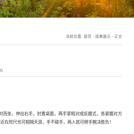
当前位置:
首页
-
成果展示
- 正文
腕
91
对而坐，伸出右手，肘置桌面，两手掌相对成反握式，各紧握对方
可近在咫尺也可相隔天涯，手不碰手，两人就可掰手腕决胜负！