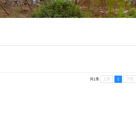
上页
1
下页
共1条