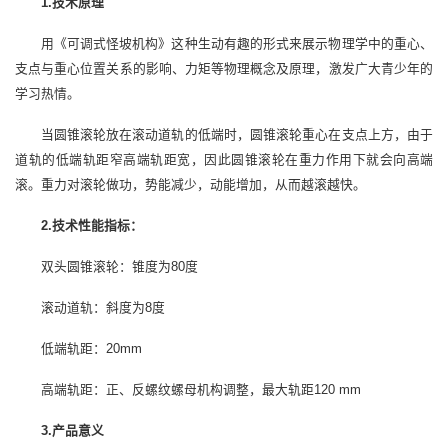
1.
技术原理
用《可调式怪坡机构》这种生动有趣的形式来展示物理学中的重心、
支点与重心位置关系的影响、力矩等物理概念及原理，激发广大青少年的
学习热情。
当圆锥滚轮放在滚动道轨的低端时，圆锥滚轮重心在支点上方，由于
道轨的低端轨距窄高端轨距宽，因此圆锥滚轮在重力作用下就会向高端
滚。重力对滚轮做功，势能减少，动能增加，从而越滚越快。
2.
技术性能指标：
双头圆锥滚轮：锥度为80度
滚动道轨：斜度为8度
低端轨距：20mm
高端轨距：正、反螺纹螺母机构调整，最大轨距120 mm
3.
产品意义