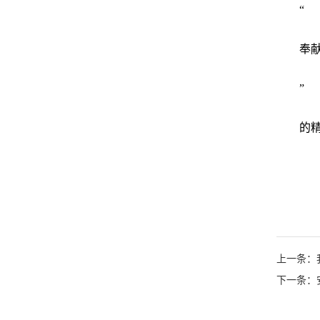
“
奉
”
的
上一条：
下一条：