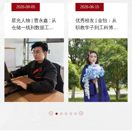
2026-08-05
2026-06-15
星光人物 | 曹永鑫 : 从
优秀校友 | 金怡：从
仓储一线到数据工程
职教学子到工科博
师的六个月蜕变
士，她用科研与感恩
诠释...