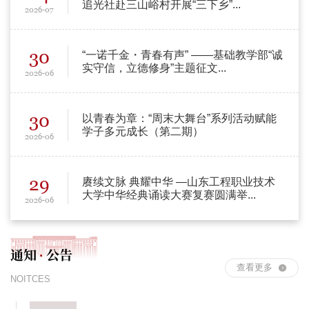
追光社赴三山峪村开展“三下乡”...
2026-07
30
“一诺千金・青春有声” ——基础教学部“诚
实守信，立德修身”主题征文...
2026-06
30
以青春为章：“周末大舞台”系列活动赋能
学子多元成长（第二期）
2026-06
29
赓续文脉 典耀中华 —山东工程职业技术
大学中华经典诵读大赛复赛圆满举...
2026-06
通知
公告
·
查看更多
NOITCES