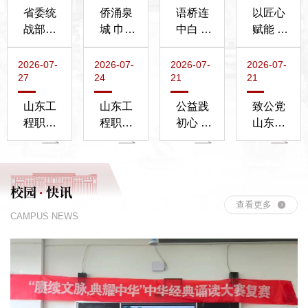
省委统
侨涌泉
语桥连
以匠心
战部党
城 巾帼
中白 文
赋能 |
员干部
逐梦 |
脉续情
山东工
到校参
校长吴
谊 | 白
程青年
2026-07-
2026-07-
2026-07-
2026-07-
27
24
21
21
观黄炎
梦军当
俄罗斯
学子三
培职业
选济南
代表团
下乡
山东工
山东工
公益践
致公党
教育思
侨界妇
到山东
（一）
程职业
程职业
初心 人
山东工
想暨山
女联合
工程职
技术大
技术大
道显担
程职业
东职业
会首
业技
学国旗
学马院
当 | 山
技术大
教...
任...
术...
护卫队
思政党
东工程
学支部
校园
快讯
蝉联全
支部通
获济南
第二次
·
省一等
过教育
市红十
查看更多
党员大
CAMPUS NEWS
奖
部“全国
字会通
会胜利
党建
报表
召开
工...
彰...