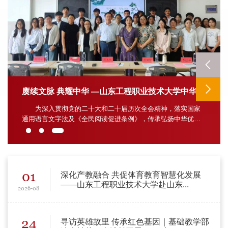
赓续文脉 典耀中华 —山东工程职业技术大学中华经典诵读大赛...
为深入贯彻党的二十大和二十届历次全会精神，落实国家
通用语言文字法及《全民阅读促进条例》，传承弘扬中华优秀
传统文化，提升师生语言文化素养，6月25日下午，山东工程职
业技术大学“赓续文脉，典耀中华”中华经...
01
深化产教融合 共促体育教育智慧化发展
——山东工程职业技术大学赴山东...
2026-08
24
寻访英雄故里 传承红色基因｜基础教学部