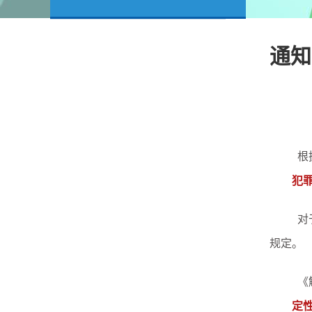
通知
根
犯
对
规定。
《
定