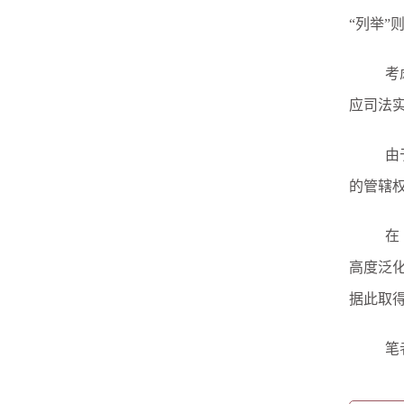
“列举”
考
应司法
由
的管辖
在
高度泛
据此取
笔