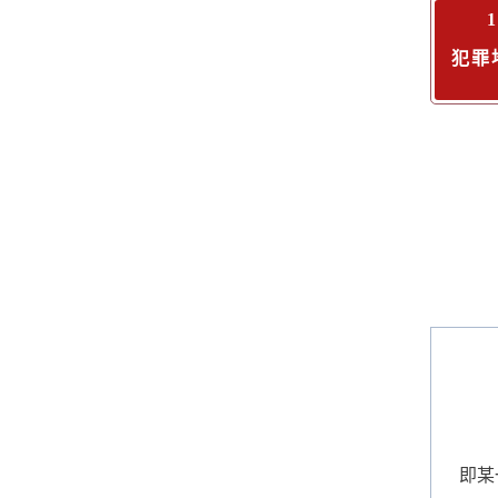
犯罪
即某