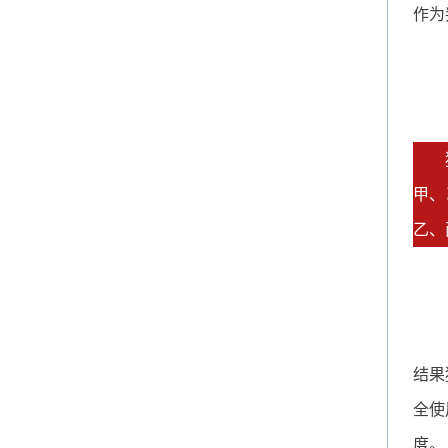
作为
甲、
乙、
结果
全使
度。