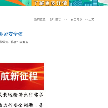
当前位置:
部门首页
>>
安全常识
>> 正文
绷紧安全弦
警微发布
作者：李旭迪