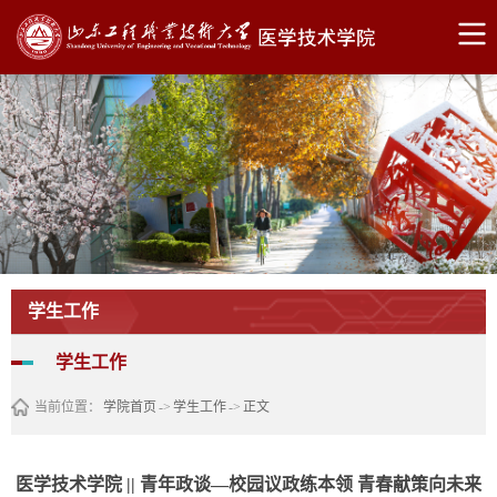
学生工作
学生工作
当前位置：
学院首页
->
学生工作
->
正文
医学技术学院 || 青年政谈—校园议政练本领 青春献策向未来