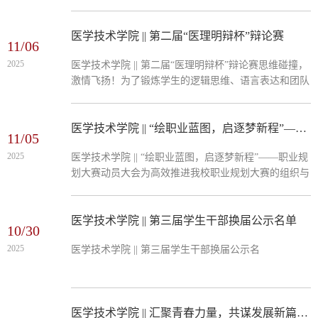
式：青春集结，运动盛宴启幕11月5日下午，我校为期
待发，眼中...
举办的体育文化节在万众期待中拉开帷幕。伴随着激昂
的运动员进行曲，来自医学技术学院的篮球、足球代表
医学技术学院 || 第二届“医理明辩杯”辩论赛
11/06
运动员依次入场，队员们身着统一队服，手举院旗，眼
2025
医学技术学院 || 第二届“医理明辩杯”辩论赛思维碰撞，
神坚定地走向球场。校长在致辞中寄语全体运动
激情飞扬！为了锻炼学生的逻辑思维、语言表达和团队
员："希望你们在赛场上展现体育精神，在协作中收获
协作能力，丰富校园文化生活，医学技术学院在2025年
成长，让青春在运动中...
11月6日于第一多媒体教室举办了第二届“医理明辩杯”
辩论赛初赛，为师生们带来了一场精彩绝伦的视听盛
医学技术学院 || “绘职业蓝图，启逐梦新程”——职业规划大赛动员大会
11/05
宴。活动当天，各队辩手准时集结，精神饱满地参与开
2025
医学技术学院 || “绘职业蓝图，启逐梦新程”——职业规
幕式。主持人以洪亮而富有感染力的声音宣布比赛正式
划大赛动员大会为高效推进我校职业规划大赛的组织与
开始，秉持“友谊第一，比赛第二”的原则，为辩论赛拉
动员工作，并确保各班级广泛参与并提升参赛作品质
开了序幕...
量，医学技术学院于2025年11月5日在教学楼3-401、
403教室召开了班长与学习委员专题动员会。本次会议
医学技术学院 || 第三届学生干部换届公示名单
10/30
聚焦了比赛流程细节解析与PPT制作指导，旨在通过学
2025
医学技术学院 || 第三届学生干部换届公示名
生骨干“以点带面”，推动大赛深入基层、落地见效。动
员会主要分为以下三个部分：1.讲解报名方式：报名方
式：登录全国...
医学技术学院 || 汇聚青春力量，共谋发展新篇——第三届学生代表大会顺利召开