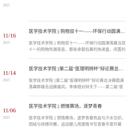
2025
医学技术学院 || 购物双十一——环保行动圆满落幕
11/16
2025
医学技术学院 || 购物双十一——环保行动圆满落幕当双
十一的购物热潮渐息，那些承载包裹的快递盒、闲置的
旧物，在山工大学子的巧思中焕发了新的生机。11月16
日晚，医学技术学院“购物双十一，环保山工大”环保行
动圆满结束，一场为期6天的绿色实践，让环保理念扎
医学技术学院 ||第二届“医理明辨杯”辩论赛总决赛圆满落幕
11/14
根校园，让节约行动成为风尚。活动自11月11日启动以
2025
医学技术学院 ||第二届“医理明辨杯”辩论赛总决赛圆满
来，得到了医学技术学院全体学生的积极响应。驿站门
落幕群雄舌战展雄风，争锋相对辩天下——第二届“医
口的环保宣传站里，创意手工品吸引着往来同学驻足；
理明辩杯”辩论赛圆满落幕。唇枪舌剑，谁“语”争锋！
班级群中的...
医学技术学院第二届"医理明辩杯"辩论赛总决赛于2025
年11月13日火热开赛。这不仅是一场口才与智慧的较
医学技术学院 || 燃情赛场，逐梦青春
11/06
量，更是逻辑思维与团队协作的双重考验。精彩绝伦的
2025
医学技术学院 || 燃情赛场，逐梦青春热血与汗水交织，
辩论对决，为校园生活增添了亮丽色彩。厚积薄发，蓄
团结与拼搏共舞，运动健儿用激情书写青春华章开幕
力攻坚！现场气氛已然沸腾，各位辩手摩拳擦掌、蓄势