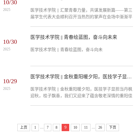
10/30
2025
医学技术学院 || 汇聚青春力量，共谋发展新篇——第三
届学生代表大会顺利召开当热烈的掌声在会场中渐渐平
息，山东工程职业技术大学医学技术学院第三届学生代
表大会也画上了圆满的句号。这是一场青春的盛会；是
一次思想的碰撞；更是一次行动的集结。 出席本次学
医学技术学院 || 青春绘蓝图，奋斗向未来
10/30
生代表大会的领导、老师有：北校区管委会副主任、学
2025
医学技术学院 || 青春绘蓝图，奋斗向未
生安全与保卫办公室主任马宏伟同志,医学技术学院教
学副院长张美同志,学生安全与保卫办公室(副)科长迟晓
鹏同志,以及...
医学技术学院 || 金秋重阳暖夕阳，医技学子显担当
10/29
2025
医学技术学院 || 金秋重阳暖夕阳，医技学子显担当丹枫
迎秋，桂子飘香，我们又迎来了蕴含敬老深情的重阳佳
节。在这个寓意长久与安康的节日里，在重阳节阴历九
月九日我们医学技术学院的学子不仅仅是一句颂词，更
是一次将课堂所学转化为指尖温度，直接服务于老年群
体的生动实践。我们正以青春之名，用专业之能，为
...
...
9
上页
1
7
8
10
11
26
下页
“夕阳红”注入一份独特的温暖与守护。这份温暖，体现
在我们走进社区、养老院的一次次志愿服务中。它不再