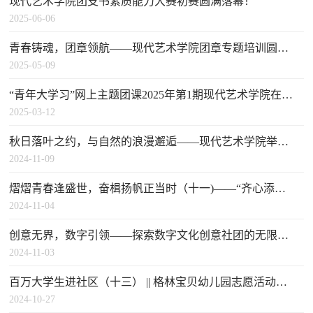
现代艺术学院团支书素质能力大赛初赛圆满落幕！
2025-06-06
青春铸魂，团章领航——现代艺术学院团章专题培训圆满举行！
2025-05-09
“青年大学习”网上主题团课2025年第1期现代艺术学院在校生参学情况（附学习排名）及学后感想优秀作品展示
2025-03-12
秋日落叶之约，与自然的浪漫邂逅——现代艺术学院举办“秋意浓，落叶情”树叶画活动
2024-11-09
熠熠青春逢盛世，奋楫扬帆正当时（十一)——“齐心添绿韵，合力护青屏” 劳动教育
2024-11-04
创意无界，数字引领——探索数字文化创意社团的无限可能！
2024-11-03
百万大学生进社区（十三） || 格林宝贝幼儿园志愿活动第21记：“传统节日，欢乐童行”——中秋
2024-10-27