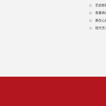
艺启新
青春奔
美在心
现代艺
联