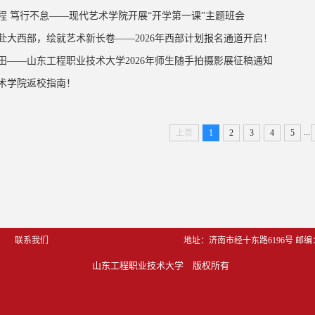
程 笃行不怠——现代艺术学院开展“开学第一课”主题班会
赴大西部，绘就艺术新长卷——2026年西部计划报名通道开启！
田——山东工程职业技术大学2026年师生随手拍摄影展征稿通知
术学院返校指南！
...
上页
1
2
3
4
5
系我们
地址：济南市经十东路6196号 
邮编：
山东工程职业技术大学　版权所有