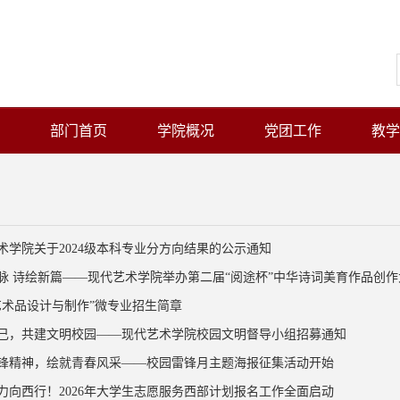
部门首页
学院概况
党团工作
教学
术学院关于2024级本科专业分方向结果的公示通知
脉 诗绘新篇——现代艺术学院举办第二届“阅途杯”中华诗词美育作品创作大赛
艺术品设计与制作”微专业招生简章
己，共建文明校园——现代艺术学院校园文明督导小组招募通知
锋精神，绘就青春风采——校园雷锋月主题海报征集活动开始
力向西行！2026年大学生志愿服务西部计划报名工作全面启动