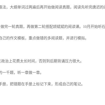
一遍语法，大纲单词过两遍后再开始做阅读真题，阅读先听完唐迟
。
背诵，做完一轮真题，再做第二轮搭配颉斌斌的阅读课。10月开始听
形成自己的作文模板，重点做错的多阅读题，并进行模拟。
要在政治上花费太长时间，否则到后期背诵压力很大。
荣的一千题，听一章做一章。
背诵手册，把错题在手册上标记下来，形成自己的笔记。
。