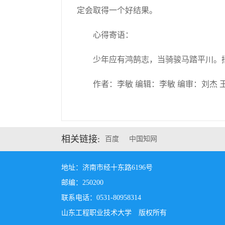
定会取得一个好结果。
心得寄语：
少年应有鸿鹄志，当骑骏马踏平川。
作者：李敏 编辑：李敏 编审：刘杰 
相关链接:
百度
中国知网
地址：济南市经十东路6196号
邮编：250200
联系电话：0531-80958314
山东工程职业技术大学 版权所有