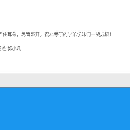
捂住耳朵，尽管盛开。祝24考研的学弟学妹们一战成硕！
王燕 郭小凡