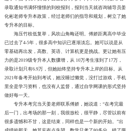
录取通知书满怀憧憬的到校报到，报到当天就咨询辅导员姜
化彬老师专升本政策，经过老师们的指导和规划，树立了她
专升本的目标。
海压竹枝低复举，风吹山角晦还明。傅娇距离高中毕业
已过去了4-5年，很多高中知识已逐渐淡忘。她可以说是从
零基础再出发，高数、英语、计算机更是挑战。更让她有压
力的是2019级专升本人数骤增，从 10万考生涨到了17万，
录取计划只有6.9万，但她始终坚持专升本上岸的目标。从
2021年备考开始到考试，她没睡过懒觉，没打过游戏，手机
里全是学习资料，也没有人监督，通过自学网课的形式坚持
做好每一天。
专升本考完当天姜老师联系傅娇，她说道：“在考完最
后一门，出考场的那一刻，我很放松，很平静，尽管以前有
很多遗憾和不甘，这是结束，同样也是一个新的开始。”出
成绩的那天，她其实有点失望，数学只考了80多分，错了两