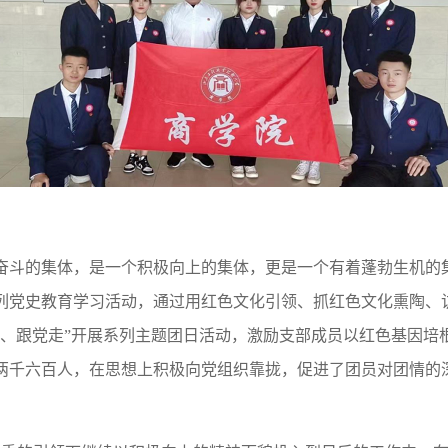
结奋斗的集体，是一个积极向上的集体，更是一个有着蓬勃生机的
列党史教育学习活动，通过用红色文化引领、抓红色文化熏陶、
、跟党走”开展系列主题团日活动，激励支部成员以红色基因培根
两千六百人，在思想上积极向党组织靠拢，促进了团员对团情的