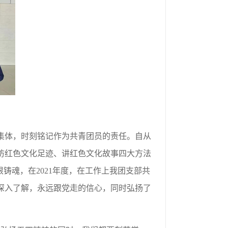
集体，时刻铭记作为共青团员的责任。自从
访红色文化足迹、讲红色文化故事四大方法
铸魂，在2021年度，在工作上我团支部共
深入了解，永远跟党走的信心，同时弘扬了