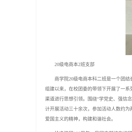
20级电商本2班支部
商学院20级电商本科二班是一个团
组建以来，在校团委的带领下开展了一系
渠道进行思想引领。围绕“学党史、强信念
计开展活动三十余次，参加活动人数约为
爱国主义的精神，构建和谐社会。