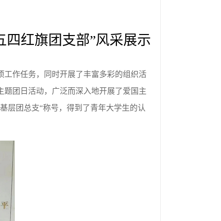
“五四红旗团支部”风采展示
项工作任务，同时开展了丰富多彩的组织活
主题团日活动，广泛而深入地开展了爱国主
基层团总支“称号，得到了青年大学生的认