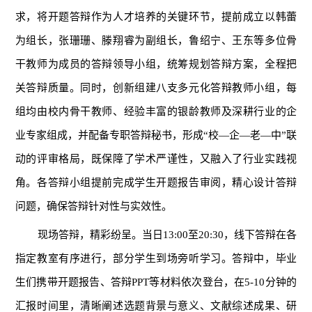
求，将开题答辩作为人才培养的关键环节，提前成立以韩蕾
为组长，张珊珊、滕翔睿为副组长，鲁绍宁、王东等多位骨
干教师为成员的答辩领导小组，统筹规划答辩方案，全程把
关答辩质量。同时，创新组建八支多元化答辩教师小组，每
组均由校内骨干教师、经验丰富的银龄教师及深耕行业的企
业专家组成，并配备专职答辩秘书，形成“校—企—老—中”联
动的评审格局，既保障了学术严谨性，又融入了行业实践视
角。各答辩小组提前完成学生开题报告审阅，精心设计答辩
问题，确保答辩针对性与实效性。
现场答辩，精彩纷呈。当日13:00至20:30，线下答辩在各
指定教室有序进行，部分学生到场旁听学习。答辩中，毕业
生们携带开题报告、答辩PPT等材料依次登台，在5-10分钟的
汇报时间里，清晰阐述选题背景与意义、文献综述成果、研