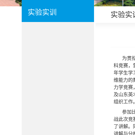
实验实训
实验实
为贯
科竞赛，
年学生学
维能力的舞
力学竞赛
及山东英
组织工作
参加
战此次竞
了讲解。
讲解与分