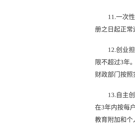
11
.
一次性
册之日起正常
1
2
.
创业担
限不超过
3
年
财政部门按照
1
3
.
自主创
在
3
年内按每
教育附加和个