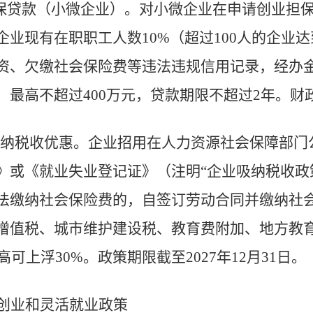
保贷款（小微企业）
。
对小微企业在申请创业
担
企业现有在职职工人数
10%
（超过
100
人的企业达
资、欠缴社会保险费等违法违规信用记录，经办
，最高不超过
400
万元，贷款期限不超过
2
年。财
纳税收优惠
。
企业招用在人力资源社会保障部门
》
或《就业失业登记证》（注
明
“企业吸纳税收政
法缴纳社会保险费的，自签订劳动合同并缴纳社
增值税、城市维护建设税、教育费附加、地方教
高可上浮
30%
。
政策期限截
至
2027
年
12
月
31
日。
创业和灵活就业政策