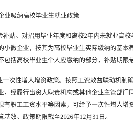
企业吸纳高校毕业生就业政策
险补贴
。
对招用毕业年度和离校
2
年内未就业
高校
的小微企业，按其为高校毕业生实际缴纳的基本
不包括高校毕业生个人应缴纳的部分，补贴期限
业一次性增人增资政策
。
按照工资效益联动机
制
业，经履行出资人职责机构或其他企业主管部门
现有职工工资水平等因素，可给予一次性增人增
算基数。
政策期限截
至
2026
年
12
月
31
日。