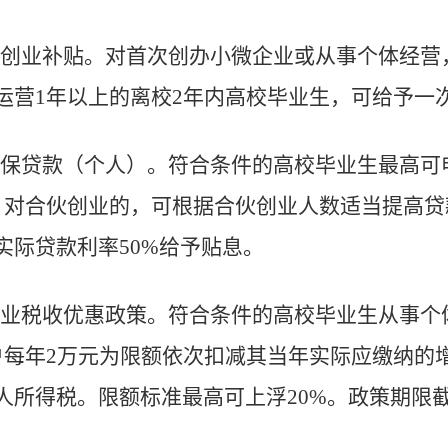
创业补贴
。
对首次创办小微企业或从事个体经
营
运营
1
年以上的离校
2
年内高校毕业生，可给予一
保贷款（个人）
。
符合条件的高校毕业生最高
可
。对合伙创业的，可根据合伙创业人数适当提高贷
实际贷款利率
50%
给予贴息。
业税收优惠政策
。
符合条件的高校毕业生从事
个
户每年
2
万元为限额依次扣减其当年实际应缴纳的
人所得税。限额标准最高可上浮
20%
。
政策期限