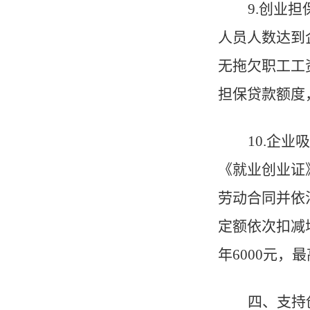
9
.
创业担
人员人数达到
无拖欠职工工
担保贷款额度
10
.
企业吸
《就业创业证
劳动合同并依
定额依次扣减
年
6000
元，最
四、支持