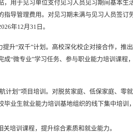
贴，用于见习单位支付见习人员见习期间基本生
的指导管理费用。对见习期未满与见习人员签订
2026
年
12
月
31
日。
力提升
“双千”计划。
高校深化校企对接合作，
推
出
完成
“微专业”学习任务、
参与职业能力培训课程
航计划
”
项目培训
。
对脱贫家庭、低保家庭、
零就
校毕业生就业能力培训基地组织的线下集中培训
相关
培训课程，
提升综合素质和就业能力
。