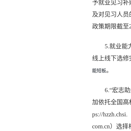
予就业见习补
及对见习人员
政策期限截
至
5.
就业能
线上线下选修
。
能短板
6.
“
宏志助
加依托全国高
ps://hzzh.chsi.
com.cn
）选择