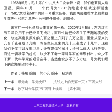
1958年5月，毛主席在中共八大二次会议上说，我们也要搞人造
卫星。同年10月，一个代号为“581”的绝密小组就这样诞生
了，“581”意味着58年的第一号重大任务。我国两位物理学老前辈钱
学森先生和赵九章先生分别担任组长、副组长。
东方红一号只是航天事业的第一枪。2020年1月5日，东方红五
号卫星公用平台已经首飞成功，而且性能已经发生了天翻地覆的变
化，轨道高度从原来的几百公里上升到了几万公里，重量从原来的
几百千克变成了几吨，寿命也从原来的几十天变成了十几年。现在
我们不仅可以发射卫星，还有嫦娥的探月，还可以载人飞行等等。
而这一切壮举的起点，缺少不了老一辈科学家的辛勤付出，缺少不
了新一代科学家的艰苦奋斗，当然也缺少不了东方红一号为我们埋
下的这颗希望的种子。
作者：韩彤 编辑：郭小凡 编审：粘洪青
上一条：
跟党走，学党史57——抗战史上的光辉一页：百团大战
下一条：
数字财金学院“云”团课上线啦！（第十期）
山东工程职业技术大学 版权所有