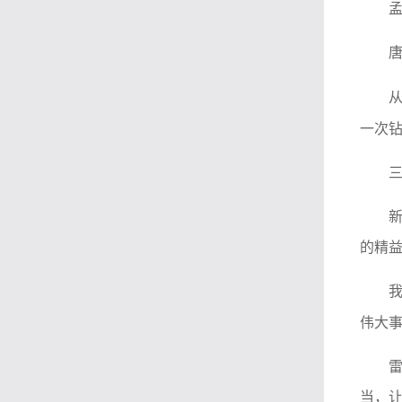
一次
的精
伟大
当，