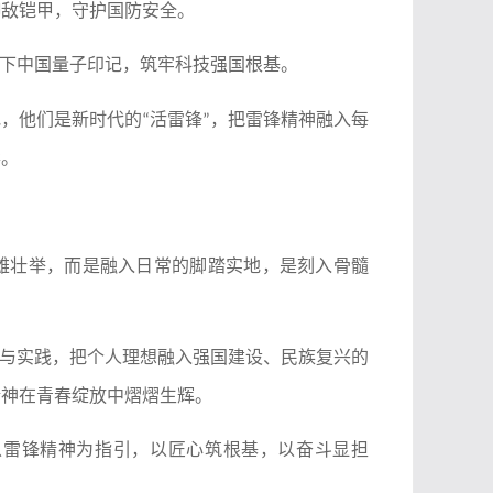
御敌铠甲，守护国防安全。
下中国量子印记，筑牢科技强国根基。
地，他们是新时代的
活雷锋
，把雷锋精神融入每
“
”
彩。
雄壮举，而是融入日常的脚踏实地，是刻入骨髓
与实践，把个人理想融入强国建设、民族复兴的
精神在青春绽放中熠熠生辉。
以雷锋精神为指引，以匠心筑根基，以奋斗显担