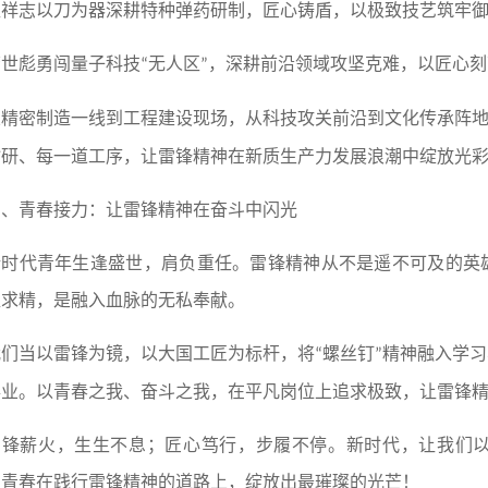
孟祥志以刀为器深耕特种弹药研制，匠心铸盾，以极致技艺筑牢
唐世彪勇闯量子科技
无人区
，深耕前沿领域攻坚克难，以匠心刻
“
”
从精密制造一线到工程建设现场，从科技攻关前沿到文化传承阵
钻研、每一道工序，让雷锋精神在新质生产力发展浪潮中绽放光
三、青春接力：让雷锋精神在奋斗中闪光
新时代青年生逢盛世，肩负重任。雷锋精神从不是遥不可及的英
益求精，是融入血脉的无私奉献。
我们当以雷锋为镜，以大国工匠为标杆，将
螺丝钉
精神融入学习
“
”
事业。以青春之我、奋斗之我，在平凡岗位上追求极致，让雷锋
雷锋薪火，生生不息；匠心笃行，步履不停。新时代，让我们
让青春在践行雷锋精神的道路上，绽放出最璀璨的光芒！