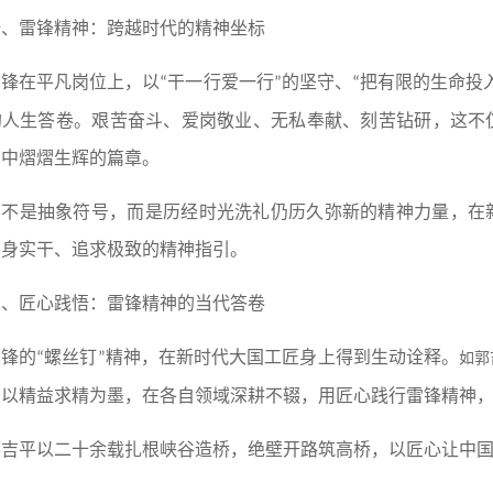
一、雷锋精神：跨越时代的精神坐标
雷锋在平凡岗位上，以
干一行爱一行
的坚守、
把有限的生命投
“
”
“
的人生答卷。艰苦奋斗、爱岗敬业、无私奉献、刻苦钻研，这不
系中熠熠生辉的篇章。
它不是抽象符号，而是历经时光洗礼仍历久弥新的精神力量，在
躬身实干、追求极致的精神指引。
二、匠心践悟：雷锋精神的当代答卷
雷锋的
螺丝钉
精神，在新时代大国工匠身上得到生动诠释。
“
”
如郭
，以精益求精为墨，在各自领域深耕不辍，用匠心践行雷锋精神
郭吉平以二十余载扎根峡谷造桥，绝壁开路筑高桥，以匠心让中