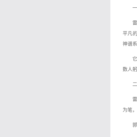
平凡
神谱
数人
为笔