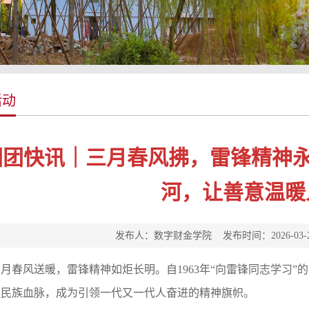
活动
团团快讯｜三月春风拂，雷锋精神永
河，让善意温暖
发布人：数字财金学院 发布时间：2026-03
三月春风送暖，雷锋精神如炬长明。自
1963
年
“
向雷锋同志学习
”
的
入民族血脉，成为引领一代又一代人奋进的精神旗帜。