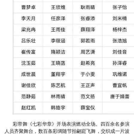
彩带舞《七彩华章》开场表演燃动全场。四百余名参演
人员齐聚舞台，数百条彩绸随节拍翩跹飞舞，交织成一片波