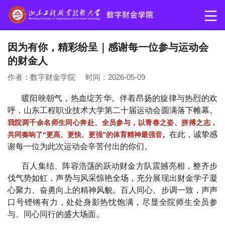
因为有你，精彩纷呈｜感谢每一位参与运动会
的财金人
作者：数字财金学院 时间：2026-05-09
暖阳映朝气，热血绽芳华。伴着昂扬的旋律与热烈的欢
呼，山东工程职业技术大学第二十届运动会圆满落下帷幕。
我院两千余名师生同心奔赴、全员参与，以青春之姿、拼搏之志，
在此，诚挚感
共同奏响了“更高、更快、更强”的体育精神最强音。
谢每一位为此次运动会辛苦付出的你们。
百人集结、阵容浩荡的跃动财金方队震撼亮相，整齐步
伐气势如虹，声势与风采惊艳全场，充分展现出财金学子凝
心聚力、奋勇向上的精神风貌。百人同心、步调一致，声声
口号铿锵有力，处处身影热忱饱满，尽显全院师生全员参
与、同心同行的盛大场面。