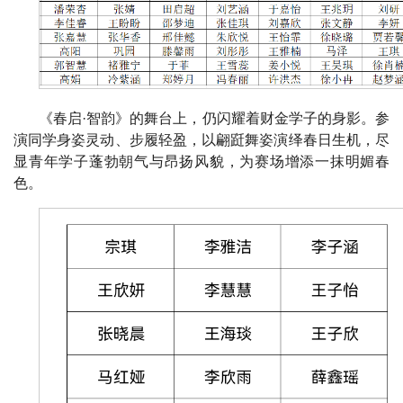
《春启·智韵》的舞台上，仍闪耀着财金学子的身影。参
演同学身姿灵动、步履轻盈，以翩跹舞姿演绎春日生机，尽
显青年学子蓬勃朝气与昂扬风貌，为赛场增添一抹明媚春
色。