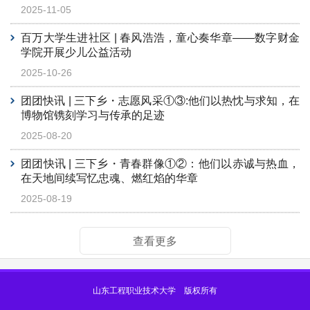
2025-11-05
百万大学生进社区 | 春风浩浩，童心奏华章——数字财金
学院开展少儿公益活动
2025-10-26
团团快讯 | 三下乡・志愿风采①③:他们以热忱与求知，在
博物馆镌刻学习与传承的足迹
2025-08-20
团团快讯 | 三下乡・青春群像①②：他们以赤诚与热血，
在天地间续写忆忠魂、燃红焰的华章
2025-08-19
查看更多
山东工程职业技术大学 版权所有