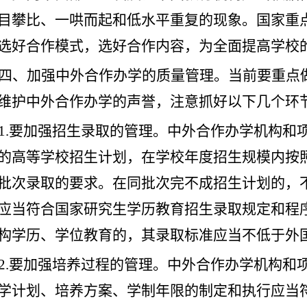
目攀比、一哄而起和低水平重复的现象。国家重
选好合作模式，选好合作内容，为全面提高学校
四、加强中外合作办学的质量管理。当前要重点
维护中外合作办学的声誉，注意抓好以下几个环
1.要加强招生录取的管理。中外合作办学机构和
的高等学校招生计划，在学校年度招生规模内按
批次录取的要求。在同批次完不成招生计划的，
应当符合国家研究生学历教育招生录取规定和程
构学历、学位教育的，其录取标准应当不低于外
2.要加强培养过程的管理。中外合作办学机构和
学计划、培养方案、学制年限的制定和执行应当