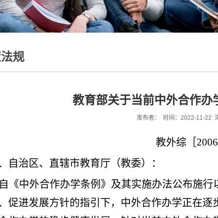
策法规
教育部关于当前中外合作办
发布者： 时间：2022-11-22
教外综［200
、自治区、直辖市教育厅（教委）：
自《中外合作办学条例》及其实施办法公布施行
、促进发展方针的指引下，中外合作办学正在逐