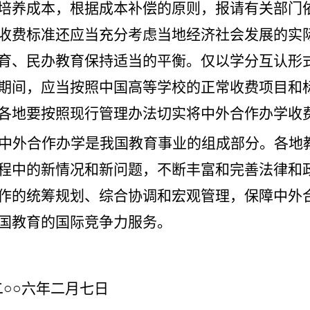
培养成本，根据成本补偿的原则，报请有关部门
收费标准还应当充分考虑当地经济社会发展的实
育、民办教育保持适当的平衡。仅以学分互认形
期间，应当按照中国高等学校的正常收费项目和
各地要按照现行管理办法切实将中外合作办学收
中外合作办学是我国教育事业的组成部分。各地
程中的新情况和新问题，不断丰富和完善法律和
作的统筹规划、综合协调和宏观管理，保障中外
国教育的国际竞争力服务。
二
○○六年二月七日