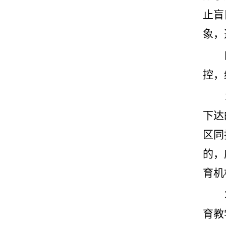
止盲
象，
控，
下达
区同
的，
育机
育教