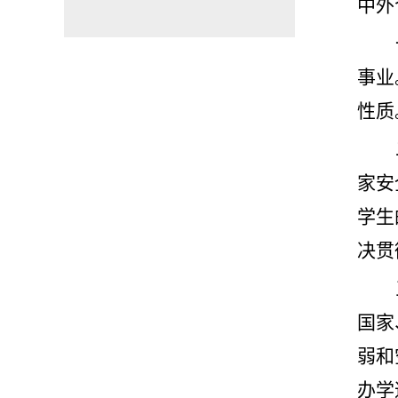
中外
事业
性质
家安
学生
决贯
国家
弱和
办学