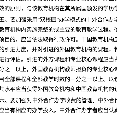
效的原则，与该教育机构在其所属国颁发的学历
五、要加强采用
“双校园”办学模式的中外合作
教育机构内实施完整的或主要的教育教学过程。确
项目的，应当依法取得行政许可。中国教育机构
的引进力度，并对引进的外国教育机构的课程，
进行评估。引进的外方课程和专业核心课程应当
分之一以上，外国教育机构教师担负的专业核心
目全部课程和全部教学时数的三分之一以上。以
其水平应当获得外国教育机构和中国教育机构的
六、要加强对中外合作办学收费的管理。中外合
应当有相应的办学投入。中外合作办学者应当认