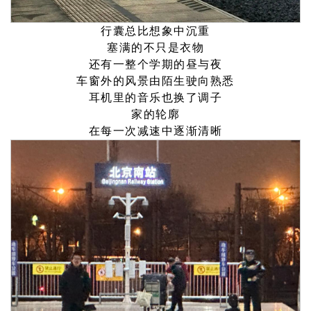
行囊总比想象中沉重
塞满的不只是衣物
还有一整个学期的昼与夜
车窗外的风景由陌生驶向熟悉
耳机里的音乐也换了调子
家的轮廓
在每一次减速中逐渐清晰