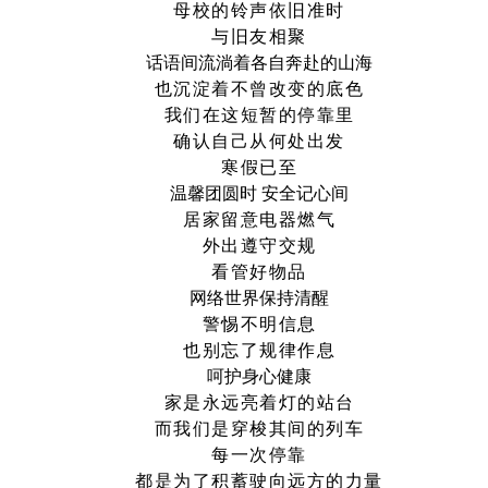
母校的铃声依旧准时
与旧友相聚
话语间流淌着各自奔赴的山海
也沉淀着不曾改变的底色
我们在这短暂的停靠里
确认自己从何处出发
寒假已至
温馨团圆时 安全记心间
居家留意电器燃气
外出遵守交规
看管好物品
网络世界保持清醒
警惕不明信息
也别忘了规律作息
呵护身心健康
家是永远亮着灯的站台
而我们是穿梭其间的列车
每一次停靠
都是为了积蓄驶向远方的力量