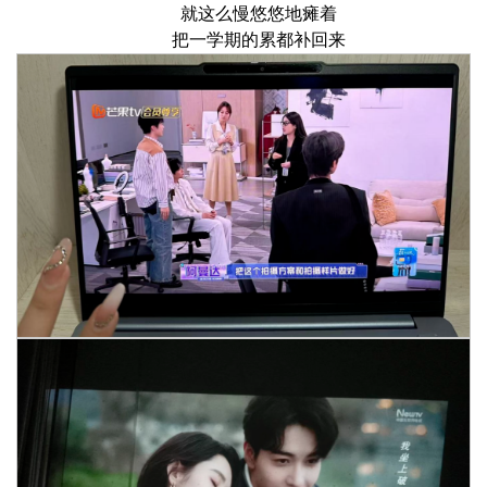
就这么慢悠悠地瘫着
把一学期的累都补回来