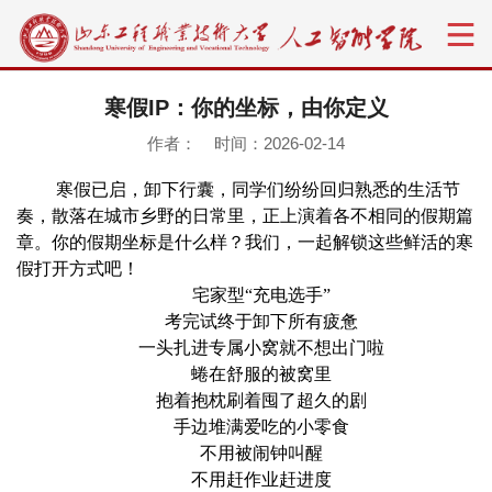
寒假IP：你的坐标，由你定义
作者： 时间：2026-02-14
寒假已启，卸下行囊，同学们纷纷回归熟悉的生活节
奏，散落在城市乡野的日常里，正上演着各不相同的假期篇
章。你的假期坐标是什么样？我们，一起解锁这些鲜活的寒
假打开方式吧！
宅家型“充电选手”
考完试终于卸下所有疲惫
一头扎进专属小窝就不想出门啦
蜷在舒服的被窝里
抱着抱枕刷着囤了超久的剧
手边堆满爱吃的小零食
不用被闹钟叫醒
不用赶作业赶进度