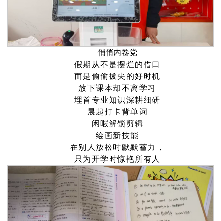
悄悄内卷党
假期从不是摆烂的借口
而是偷偷拔尖的好时机
放下课本却不离学习
埋首专业知识深耕细研
晨起打卡背单词
闲暇解锁剪辑
绘画新技能
在别人放松时默默蓄力，
只为开学时惊艳所有人