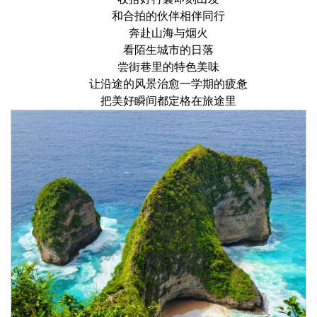
和合拍的伙伴相伴同行
奔赴山海与烟火
看陌生城市的日落
尝街巷里的特色美味
让沿途的风景治愈一学期的疲惫
把美好瞬间都定格在旅途里