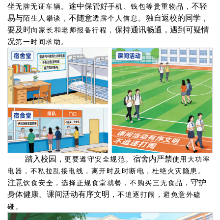
坐
途中保管好
不轻
无牌无证车辆。
手机、钱包等贵重物品，
易与
不随意
独自返校的同学，
陌生人攀谈，
透露个人信息。
要及时
保持通讯畅通，遇到可疑情
向家长和老师报备行程，
况
第一时间求助。
踏入校园，
宿舍内严禁
更要遵守安全规范。
使用大功率
电器，不私拉乱接电线，离开时及时断电，杜绝火灾隐患。
注意
守护
饮食安全，选择正规食堂就餐，不购买三无食品，
身体健康。课间活动有序文明，
不追逐打闹，避免意外磕
碰。