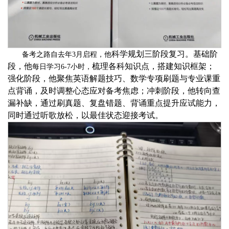
科学规划三阶段复习。
基础阶
备考之路自去年
3月启程，他
段，他
梳理各科知识点，搭建知识框架；
每日学习
6-7小时，
强化阶段，他
聚焦英语解题技巧、数学专项刷题与专业课重
点背诵，
及时调整心态应对备考焦虑；冲刺阶段，他
转向查
漏补缺，通过刷真题、复盘错题、背诵重点提升应试能力，
同时
通过听歌放松，以最佳状态迎接考试。