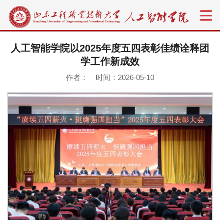
人工智能学院以2025年度五四表彰佳绩诠释团
学工作新成效
作者： 时间：2026-05-10