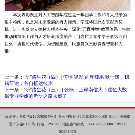
本次表彰既是对人工智能学院过去一年团学工作和育人成果的
集中检阅，也是对未来发展的有力鞭策。学院将以此次表彰为契
机，进一步落实立德树人根本任务，深化
“五育并举”教育体系，持续
推动团组织工作与人才培养深度融合，引导广大青年学子赓续五四
薪火，勇担时代使命，为强国建设、民族复兴贡献青春智慧和力
量。
上一条：
“研”路生花（四）| 何晴 梁发滨 晁毓果 耿一诺：稳
踏研途，各自抵达彼岸
下一条：
“研”路生花（三） | 张楠：上岸南信大！这位大数
据专业学姐的考研之路太燃了
备案号：鲁ICP备17026394号-3 鲁公网安备-37018102000588 地址：济南市
经十东路6196号 邮编：250200 招生咨询热线：0531-80958080 0531-
80958070