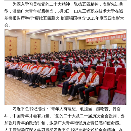
为深入学习贯彻党的二十大精神，弘扬五四精神，表彰先进典
型，激励广大青年挺膺担当，
5月8日，山东工程职业技术大学在诚
基楼报告厅举行“赓续五四薪火·挺膺强国担当”2025年度五四表彰大
会。
习近平总书记指出：
“青年人有理想、敢担当、能吃苦、肯奋
斗，中国青年才会有力量。”党的二十大及二十届历次全会强调，要
加强对青年的政治引领，激励广大青年增强历史责任感和使命感。
人工智能学院深入学习贯彻习近平总书记重要论述和全会精神，在