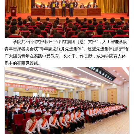
学院共
8个团支部获评“五四红旗团（总）支部”，人工智能学院
青年志愿者协会获“青年志愿服务先进集体”。这些先进集体团结带领
广大团员青年在实践中受教育、长才干、作贡献，成为学院育人体
系中的亮丽风景线。