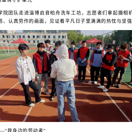
学院团队走进淄博启音柏舟洗车工坊，志愿者们拿起摄相
活、认真劳作的画面，见证着平凡日子里满满的热忱与坚强
——“我身边的劳动者”