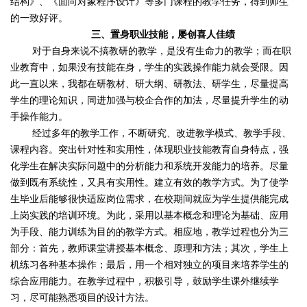
结构》、《面向对象程序设计》等多门课程的教学任务，得到师生
的一致好评。
三、置身职业技能，屡创喜人佳绩
对于自身来说不搞教研的教学，是没有生命力的教学；而在职
业教育中，如果没有技能在身，学生的实践操作能力就会受限。因
此一直以来，我都在研教材、研大纲、研教法、研学生，尽量提高
学生的理论知识，同进加强与校企合作的加法，尽量提升学生的动
手操作能力。
经过多年的教学工作，不断研究、改进教学模式、教学手段、
课程内容。
突出针对性和实用性，体现
职业技能教育
自身特点，强
化学生在
解决实际问题
中的分析能力和系统开发能力的培养。尽量
做到既有系统性，又具有实用性
。
建立有效的教学方式
。
为了使学
生毕业后能够很快适应岗位需求，在校期间就应为学生提供能完成
上岗实践的培训环境。为此，采用以基本概念和理论为基础、应用
为手段、能力训练为目的的教学方式。相应地，教学过程也分为三
部分：首先，教师课堂讲授基本概念、原理和方法；其次，学生上
机练习各种基本操作；最后，用一个相对独立的项目来培养学生的
综合应用能力。在教学过程中，积极引导，鼓励学生课外继续学
习，尽可能熟悉项目的设计方法。