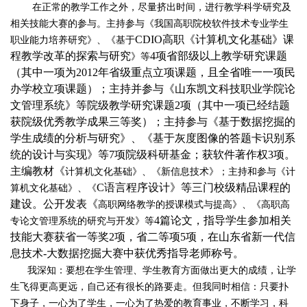
在正常的教学工作之外，尽量挤出时间，进行教学科学研究及
相关技能大赛的参与。主持参与《
我国高职院校软件技术专业学生
CDIO高职《计算机文化基础》课
职业能力培养研究
》、《
基于
程教学改革的探索与研究
4项省部级以上教学研究课题
》等
（其中一项为2012年省级重点立项课题，且全省唯一一项民
办学校立项课题）；主持并参与《山东凯文科技职业学院论
文管理系统》等院级教学研究课题2项（其中一项已经结题
获院级优秀教学成果三等奖）；主持参与《基于数据挖掘的
学生成绩的分析与研究》、《基于灰度图像的答题卡识别系
统的设计与实现》等7项院级科研基金；获软件著作权3项。
主编教材《
计算机文化基础
》、《新信息技术》；主持和参与《计
C语言程序设计》等三门校级精品课程的
算机文化基础》、《
建设。公开发表《
高职网络教学的授课模式与提高
》、《
高职高
4篇论文，指导学生参加相关
专论文管理系统的研究与开发
》等
技能大赛获省一等奖2项，省二等项5项，在山东省新一代信
息技术-大数据挖掘大赛中获优秀指导老师称号。
我深知：要想在学生管理、学生教育方面做出更大的成绩，让学
生飞得更高更远，自己还有很长的路要走。但我同时相信：只要扑
下身子，一心为了学生，一心为了热爱的教育事业，不断学习，科