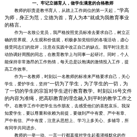
一、牢记立德育人，做学生满意的合格教师
“学高
教师的职责是教书育人，从踏上工作岗位的第一天起，
为师，身正为范，立德为首，育人为本”就成为我教育事业
的格言。
作为一名致公党员，我严格按照党员标准去要求自己，树立正
确的世界观、人生观和价值观，积极参加党组织的各项活动，虚心
接受同志们的批评，注意在实践中改正自己的缺点。我平时注意主
动协调好周围的同志，在教育教学上与同事一起研讨。同时，个人
能保持非常激昂的工作热情，每天总是以饱满的激情投入工作，提
高工作效率。
作为一名教师，时刻以一名教师的标准来严格要求自己，关心
“一切为了学生，为了学生的一切，为
学生，爱护学生，坚持
了一切的学生的宗旨对学生进行教育教学。时刻以16号文件
的内容为准绳，把高职教育的理念融入到平时的教学工作之
中。
在教学工作中
把学生当作朋友，去感受他们的喜怒哀乐。我深
知爱学生，要以尊重和依赖为前提，要做到严中有爱、严中有章、
严中有信、严中有度，注意从思想上、学习上多关心、多辅导，
所
有同学共同进步。
教师的一举一动、一言一行都直接对学生起着潜移默化的作