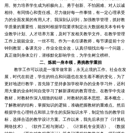
用。努力培养学生成为积极向上、勇于创新、不怕困难、对人以诚
相待、有同情心和责任感、尽力做好每一件事情，有一定心理承受
力的全面发展的有用人才。我深刻认识到，加强教学管理，抓好教
学质量的重要性，能按时根据学院要求制定出大数据相关本专科专
业教学计划、人才培养方案，及时下发相关教学文件。在教学管理
工作上兢兢业业、一丝不苟。作为一名任课教师，每节课提前十分
钟到教室，备课充分，作业全批全改，认真仔细找出每一个问题，
真正做到身体立行，潜移默化影响学生，为学生树立榜样。
二、炼就一身本领，勇挑教学重担
教学工作可以说是一项常做常新，永无止境的工作。社会在发
展，时代在前进，学生的特点和问题也在发生着不断的变化，为了
更好地进行教学，首先除了坚持参加学校举办的业务学习外，还利
用大量的业余时间自觉学习了解新课程的教育理念。在教学中先读
教材，对教材作深入细致的钻研，
对教材的基本思想、基本概念，
了解教材的结构，掌握知识的逻辑
，准确把握教材的重难点。然后
根据学生心理特点和班上学生的实际知识水平，制定恰当的教学目
标，选择合适的教学设计方案。工作以来，我先后承担了《计算机
网络技术》、《软件工程与测试》、《计算机专业英语》、《数据