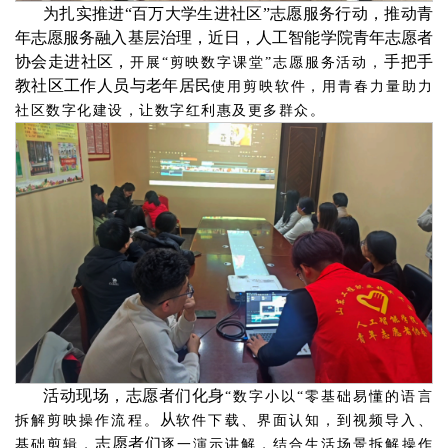
为扎实推进“百万大学生进社区”志愿服务行动，推动青
年志愿服务融入基层治理，近日，人工智能学院青年志愿者
协会走进社区，
手把手
开展“剪映数字课堂”志愿服务活动，
教社区工作人员与老年居民
使用剪映软件，
用青春力量助力
社区数字化建设，让数字红利惠及更多群众。
活动现场，志愿者们化身
“数字小以“零基础易懂的语言
从
拆解剪映操作流程。
软件下载、界面认知，到视频导入、
志愿者们
基础剪辑，
逐一演示讲解，结合生活场景拆解操作