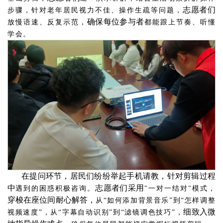
志愿者们
步骤，针对老年居民视力不佳、操作生疏等问题，
确保每位参与者
放慢语速、反复示范，
都能跟上节奏、听懂
学会。
在提问环节，居民们纷纷举起手机请教，针对剪辑过程
中
志愿者们采用
遇到的困惑积极咨询。
"一对一结对"模式，
穿梭在座位间耐心解答，
从“如何添加背景音乐”到“怎样调整
细致入微
视频速度”，从“字幕自动识别”到“滤镜调色技巧”，