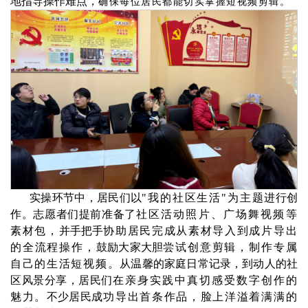
地指导操作难点，
确保每位居民都能切实掌握短视频剪辑。
实操环节中，居民们以
"我的社区生活"为主题
进行创
作。志愿者们提前准备了
社区活动照片、广场舞视频等
素材包，
并手把手
协助居民完成从素材导入到成片导出
的全流程操作，
鼓励大家大胆
尝试创意剪辑，制作专属
自己的生活短视频。
从温馨的家庭日常记录，到动人的社
区风景分享，居民们
在亲身实践中真切感受数字创作的
魅力。
不少居民
成功导出首条作品，脸上洋溢着满满的