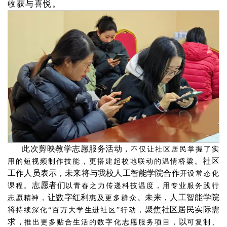
收获与喜悦。
此次剪映教学志愿服务活动，
不仅让社区居民掌握了实
社区
用的短视频制作技能，更搭建起校地联动的温情桥梁。
工作人员表示，未来将与我校人工智能学院合作
开设常态化
志愿者们
课程。
以青春之力传递科技温度，用专业服务践行
让数字红利
未来，人工智能学院
志愿精神，
惠及更多群众。
将
聚焦社区居民实际需
持续深化“百万大学生进社区”行动，
求，
以
推出更多贴合生活的数字化志愿服务项目，
可复制、