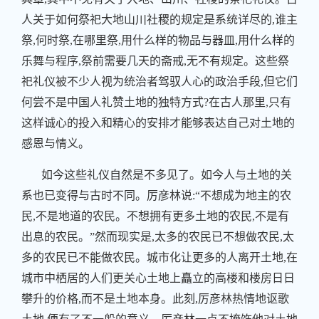
人关于如何祭祀大地山川社稷的规定是系统详尽的,谁主
祭,何时祭,在哪里祭,用什么样的物品与器皿,用什么样的
乐舞与程序,祭前需要几天的斋戒,无不有规定。这些祭
祀礼仪被不少人视为统治者驾驭人心的政治手段,但它们
何尝不是中国人礼赞土地的独特方式?在古人那里,只有
这样诚心的投入和精心的安排才能够表达自己对土地的
感恩与情义。
如今这些礼仪自然是不多见了。如今人与土地的关
系也已变得与古时不同。厉彦林说:“不想成为地主的农
民,不是地道的农民。不想拥有更多土地的农民,不是有
出息的农民。”然而现实是,太多的农民已不想做农民,太
多的农民已不能做农民。城市化让更多的人离开土地,在
城市中栖居的人们更关心土地上矗立的高楼和楼房日日
攀升的价格,而不是土地本身。此刻,厉彦林热情地讴歌