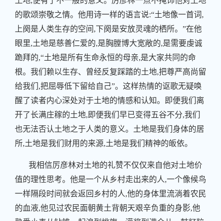
土地,便有了不一般的意义。厉彦林一点不掩饰他对土地
的歌颂崇敬之情。他用诗一样的语言说:“土地像一首词,
上阕是人类生存的空间,下阕是安放灵魂的栖所。”在他
眼里,土地是慈善仁爱的,是胸膛博大宽敞的,是需要虔诚
跪拜的,“土地是所有生命永恒的母亲,是大家共同的命
根。我们赖以生存、曾经反复踩踏的土地,把尊严高尚留
给我们,把屈辱低下留给自己”。这样热情的讴歌无疑唤
醒了读者内心深处对于土地的情感和认知。即便我们离
开了长满庄稼的土地,即便我们早已变得五谷不分,我们
也无法否认土地之于人类的意义。土地是我们身体的居
所,土地是我们财用的来源,土地是我们精神的皈依。
我相信厉彦林对土地的礼赞不仅仅来自他对土地价
值的理性思考。他是一个从乡村走出来的人,一个像候鸟
一样隔段时间就会返回乡村的人,他的身体里流淌着农民
的血液,他见过农民面朝黄土背朝天艰辛负重的身影,他