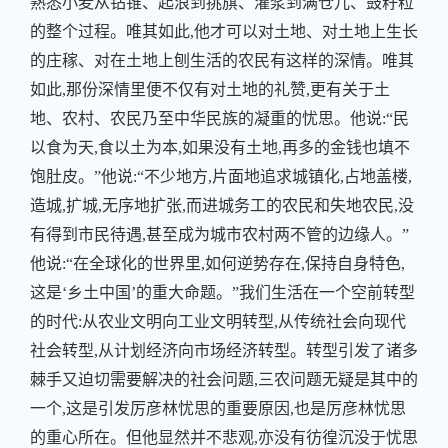
熟悉小麦从钻锥、起浪到挑旗、灌浆到满仓儿、鼓籽粒
的整个过程。唯其如此,他才可以对土地、对土地上生长
的庄稼、对在土地上刨生活的农民有这样的深情。唯其
如此,那份深情里便不仅有对土地的礼赞,更有关于土
地、农村、农民乃至中华民族的凝重的忧思。他说:“民
以食为天,食以土为本,如果没有土地,再多的金钱也填不
饱肚皮。”他说:“不少地方,片面地追求城镇化,占地盖楼,
造城,扩城,无序地扩张,而进城务工的农民和失地农民,没
有得到市民待遇,甚至成为城市农村两不管的边缘人。”
他说:“在全球化的世界里,如何逆势存在,保持自身特色,
这是‘乡土中国’的重大命题。”我们生活在一个空前转型
的时代:从农业文明向工业文明转型,从传统社会向现代
社会转型,从计划经济向市场经济转型。转型引发了诸多
棘手又迫切需要解决的社会问题,三农问题无疑是其中的
一个,这是引发厉彦林忧思的重要原因,也是厉彦林忧思
的重心所在。但他显然并不悲观,亦没有彷徨沉没于忧思