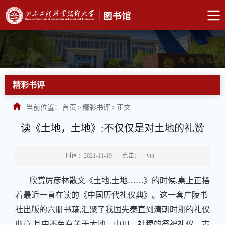
精彩书评
当前位置：
首页
>
精彩书评
>
正文
读《土地，土地》:不仅仅是对土地的礼赞
点击：
时间：2021-11-19
284
欣赏厉彦林散文《土地,土地……》的时候,桌上正摆
着最近一直在读的《中国历代礼仪典》。这一套广陵书
社出版的六册书籍,汇聚了我国先秦直到清朝时期的礼仪
典章,其中不免有关于大地、山川、社稷的祭祀礼仪。古