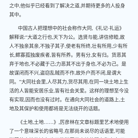
之中,他似乎已经看到了解决之道,并期待更多的人投身
其中。
中国古人把理想中的社会称作大同,《礼记·礼运》
解释说:“大道之行也,天下为公。选贤与能,讲信修睦,故
人不独亲其亲,不独子其子,使老有所终,壮有所用,少有所
长,鳏寡孤独废疾者,皆有所养。男有分,女有归。货恶其
弃于地也,不必藏于己;力恶其不出于身也,不必为己。是
故谋闭而不兴,盗窃乱贼而不作,故外户而不闭,是谓大
同。”大同社会里,人尽其力,货尽其用,在同一块土地上生
活的人皆能安居乐业,皆有社会关爱。这样的理想至今没
有实现,因而也没有过时。在通向大同社会的道路上,土
地及其保护和使用都将是无法绕开的话题。
《土地,土地……》,厉彦林在文章标题里艺术地使用
了一个意味深长的省略号,在那尚未说尽的话语里,可能