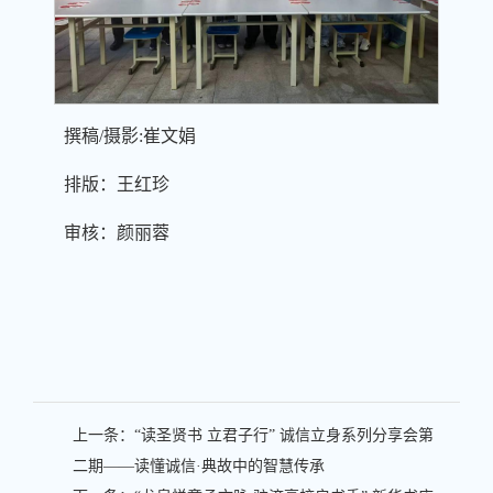
撰稿/摄影:崔文娟
排版：王红珍
审核：颜丽蓉
上一条：
“读圣贤书 立君子行” 诚信立身系列分享会第
二期——读懂诚信·典故中的智慧传承