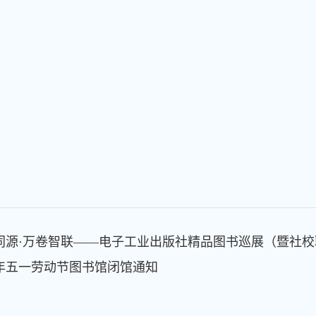
同源·万卷智联——电子工业出版社精品图书巡展（暨社
26年五一劳动节图书馆闭馆通知