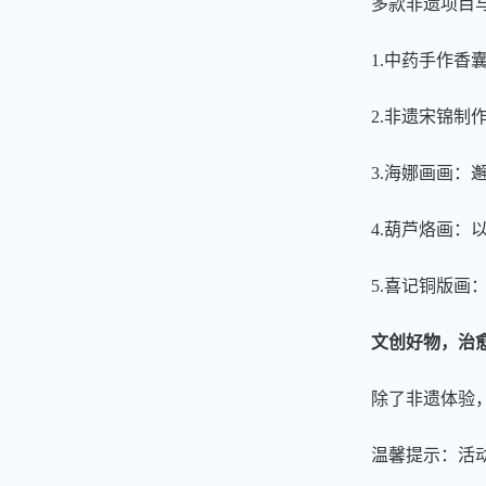
多款非遗项目
1.中药手作
2.非遗宋锦
3.海娜画画
4.葫芦烙画
5.喜记铜版
文创好物，治
除了非遗体验
温馨提示：活