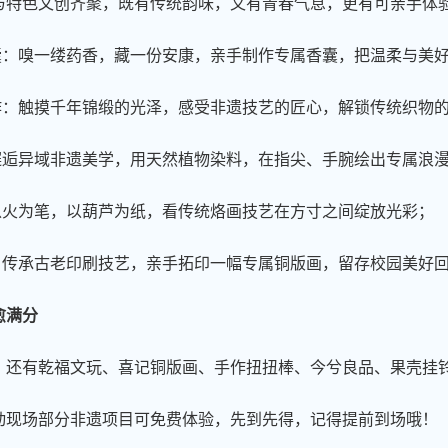
与特色文创齐聚，既有传统韵味，又有青春气息，更有可亲手体
香囊：嗅一缕药香，藏一份安康，亲手制作专属香囊，把温柔与美
制作：触摸千年锦缎的光泽，感受非遗技艺的匠心，解锁传统织物
：邂逅异域非遗美学，用天然植物染料，在指尖、手腕绘出专属浪
：以火为笔，以葫芦为纸，看传统烙画技艺在方寸之间绽放光彩；
画：传承古老印刷技艺，亲手拓印一幅专属铜版画，留存校园美好
愈满分
，还有乾福文玩、喜记铜版画、手作扭扭棒、今兮良品、果壳挂
动现场部分非遗项目可免费体验，先到先得，记得提前到场哦！