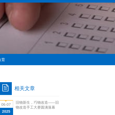
教育
相关文章
旧物新生，巧物改造——旧
06-07
物改造手工大赛圆满落幕
2025