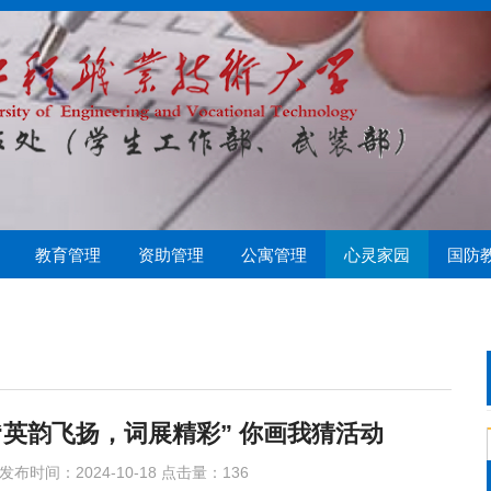
教育管理
资助管理
公寓管理
心灵家园
国防
偿
管理
心协
学生资助管理中心
勤工助学
队伍建设
心理常识
社保医疗
心理测试
心理健康教育中心
资助育人
学生公寓管理科
“英韵飞扬，词展精彩” 你画我猜活动
发布时间：2024-10-18 点击量：
136