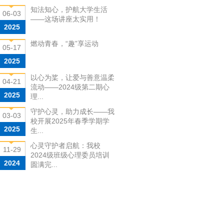
知法知心，护航大学生活
06-03
——这场讲座太实用！
2025
燃动青春，“趣”享运动
05-17
2025
以心为桨，让爱与善意温柔
04-21
流动——2024级第二期心
2025
理...
守护心灵，助力成长——我
03-03
校开展2025年春季学期学
2025
生...
心灵守护者启航：我校
11-29
2024级班级心理委员培训
2024
圆满完...