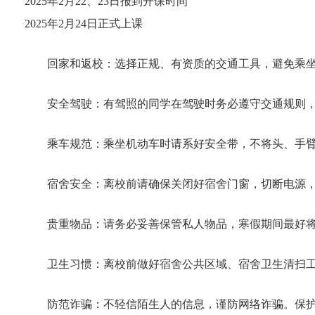
2025
年
2
月
22
、
23
日报到开课时间
2025
年
2
月
24
日正式上课
回家和返校：选择正规、有资质的交通工具，避免乘
安全驾驶：有驾照的同学在驾驶时务必遵守交通规则
乘车规范：乘坐机动车时请系好安全带，不将头、手
宿舍安全：离校前请确保关闭好宿舍门窗，切断电源
贵重物品：请务必妥善保管私人物品，寒假期间最好
卫生习惯：离校前做好宿舍公共区域、宿舍卫生清扫
防范诈骗：不轻信陌生人的信息，谨防网络诈骗。保