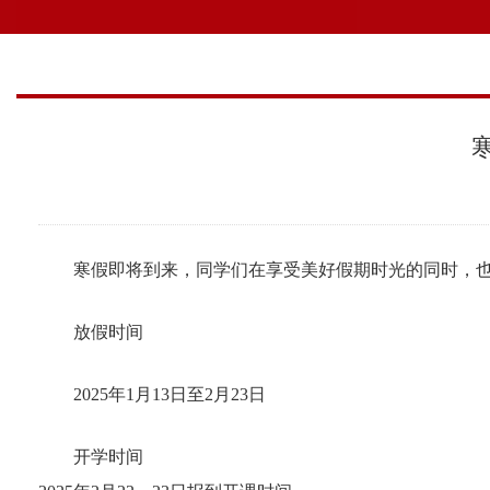
寒假即将到来，同学们在享受美好假期时光的同时，
放假时间
2025
年
1
月
13
日至
2
月
23
日
开学时间