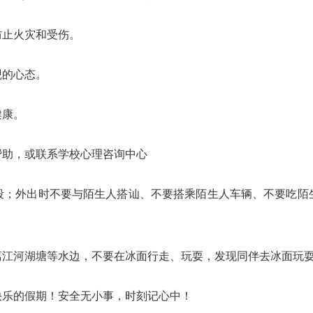
防止火灾和受伤。
观的心态。
健康。
帮助，或联系学校心理咨询中心
段；外出时不要与陌生人搭讪、不要搭乘陌生人车辆、不要吃陌
离江河湖塘等水边，不要在冰面行走、玩耍，发现同伴去冰面玩
快乐的假期！安全无小事，时刻记心中！