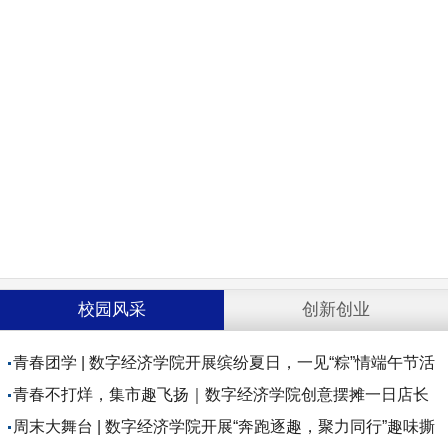
校园风采
创新创业
青春团学 | 数字经济学院开展缤纷夏日，一见“粽”情端午节活
动
青春不打烊，集市趣飞扬｜数字经济学院创意摆摊一日店长
活动圆满落幕！
周末大舞台 | 数字经济学院开展“奔跑逐趣，聚力同行”趣味撕