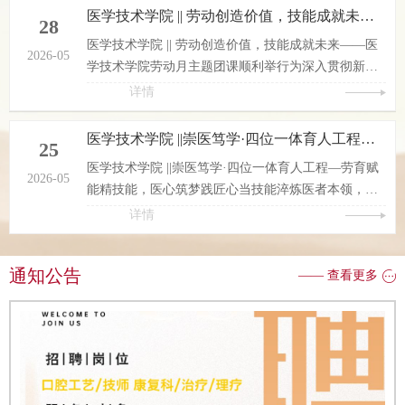
医学技术学院 || 劳动创造价值，技能成就未来——医学技术学院劳动月主题团课顺利举行
28
医学技术学院 || 劳动创造价值，技能成就未来——医
2026-05
学技术学院劳动月主题团课顺利举行为深入贯彻新时
代劳动教育精神，响应学校“劳动月”主题教育号召，
详情
引导团员青年厚植劳动情怀、锤炼专业技能，医学技
术学院在学术报告厅开展“劳动创造价值，技能成就未
医学技术学院 ||崇医笃学·四位一体育人工程—劳育赋能精技能，医心筑梦践匠心
25
来”主题团课。全体团员、大一部分班级及团总支书
医学技术学院 ||崇医笃学·四位一体育人工程—劳育赋
记、主席团共同参加本次活动。活动现场庄重有序、
2026-05
能精技能，医心筑梦践匠心当技能淬炼医者本领，当
氛围浓厚。全体成员有序签到，以郑重的笔触开启本
匠心点亮青春征程，当劳动赋能专业成长，当实践筑
详情
次学习；全体起立重温团...
就职业梦想——医学技术学院“崇医笃学·四位一体育
人工程”之“劳育赋能精技能，医心筑梦践匠心” 专业技
通知公告
—— 查看更多
能实践活动正式启航！为深入贯彻职业教育“以赛促
教、以赛促学、以赛促改、以赛促建”的育人理念，紧
扣医学技术类专业人才培养目标，强化学生实践动手
能力与岗位核心素养...