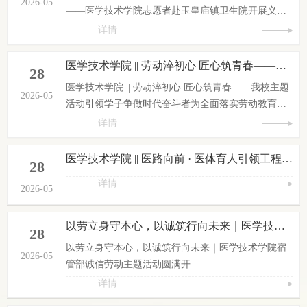
2026-05
——医学技术学院志愿者赴玉皇庙镇卫生院开展义诊
服务（第十二周）为关爱老年群体身体健康，普及老
详情
年健康知识，切实解决老年人就医咨询、基础体检不
便等问题，近日，我院组织医护志愿者开展面向老年
医学技术学院 || 劳动淬初心 匠心筑青春——我校主题活动引领学子争做时代奋斗者
28
朋友的志愿服务义诊活动。活动以血压测量、心率检
医学技术学院 || 劳动淬初心 匠心筑青春——我校主题
测、健康信息登记为主要服务内容，把贴心的健康服
2026-05
活动引领学子争做时代奋斗者为全面落实劳动教育要
务送到老年群众身边。义诊现场氛围热烈而有序，前
求，培育学生正确劳动观，传承精益求精的工匠精
详情
来参与的老年人络绎不绝。志愿...
神，近日，我校开展“劳动淬初心，匠心筑青春”主题
系列活动，全体师生积极参与，在劳动实践中感悟初
医学技术学院 || 医路向前 · 医体育人引领工程||“医伴青春”志愿者 走进玉皇庙镇中心幼儿园开展篮球教研培训 赋能五育并举新实践
28
心，在钻研进取中涵养匠心。本次活动涵盖校园劳动
详情
实践、工匠榜样宣讲、手工技能创作、志愿服务等多
2026-05
项内容。教室里，同学们认真清扫整理，营造整洁学
习环境；劳动实践基地里，大...
以劳立身守本心，以诚筑行向未来｜医学技术学院宿管部诚信劳动主题活动圆满开展
28
以劳立身守本心，以诚筑行向未来｜医学技术学院宿
2026-05
管部诚信劳动主题活动圆满开
详情