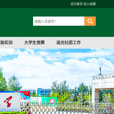
设为首页
加入收藏
实验实训
大学生竞赛
追光社团工作