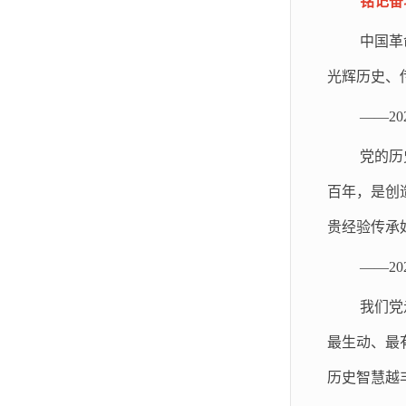
铭记奋
中国革
光辉历史、
——
20
党的历
百年，是创
贵经验传承
——
20
我们党
最生动、最
历史智慧越