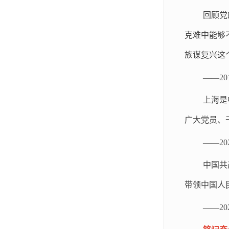
回顾党
克难中能够
族谋复兴这
——
20
上海是
广大党员、
——
20
中国共
带领中国人
——
20