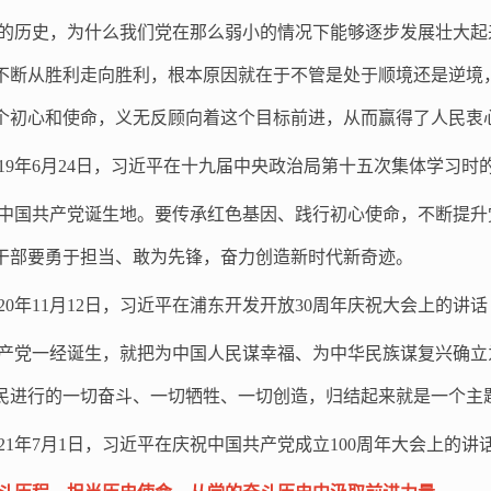
的历史，为什么我们党在那么弱小的情况下能够逐步发展壮大起
不断从胜利走向胜利，根本原因就在于不管是处于顺境还是逆境
个初心和使命，义无反顾向着这个目标前进，从而赢得了人民衷
19
年
6
月
24
日，习近平在十九届中央政治局第十五次集体学习时
中国共产党诞生地。要传承红色基因、践行初心使命，不断提升
干部要勇于担当、敢为先锋，奋力创造新时代新奇迹。
20
年
11
月
12
日，习近平在浦东开发开放
30
周年庆祝大会上的讲话
产党一经诞生，就把为中国人民谋幸福、为中华民族谋复兴确立
民进行的一切奋斗、一切牺牲、一切创造，归结起来就是一个主
21
年
7
月
1
日，习近平在庆祝中国共产党成立
100
周年大会上的讲