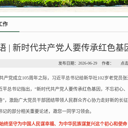
工作
语 | 新时代共产党人要传承红色
发布日期：2026-06-29 作者： 点
共产党成立
105
周年之际，习近平总书记给新华社
102
岁老党员张
近平总书记指出，“新时代共产党人要传承红色基因，不忘初心
卷”，激励广大党员干部团结带领人民群众齐心协力走好新的长
书记的部分相关重要论述，邀您一同学习领会。
始终坚守为中国人民谋幸福、为中华民族谋复兴这个初心和使命