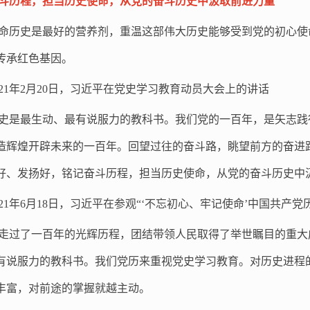
斗历程，担当历史使命，从党的奋斗历史中汲取前进力量
命历史是最好的营养剂，重温这部伟大历史能够受到党的初心使
传承红色基因。
21
年
2
月
20
日，习近平在党史学习教育动员大会上的讲话
史是最生动、最有说服力的教科书。我们党的一百年，是矢志践
造辉煌开辟未来的一百年。回望过往的奋斗路，眺望前方的奋进
好、发扬好，铭记奋斗历程，担当历史使命，从党的奋斗历史中
21
年
6
月
18
日，习近平在参观“‘不忘初心、牢记使命’中国共产党
走过了一百年的光辉历程，团结带领人民取得了举世瞩目的重大
有说服力的教科书。我们党历来重视党史学习教育。对历史进程
丰富，对前途的掌握就越主动。