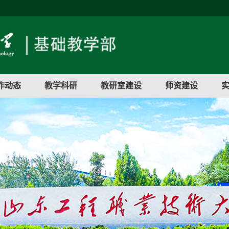
作动态
教学科研
教研室建设
师资建设