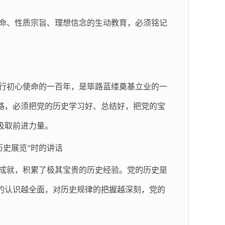
命、性质宗旨、理想信念的生动教育，必须铭记
行初心使命的一百年，是筚路蓝缕奠基立业的一
路，必须把党的历史学习好、总结好，把党的宝
汲取前进力量。
历史展览”时的讲话
成就，积累了极其宝贵的历史经验。党的历史是
的认识越全面，对历史规律的把握越深刻，党的