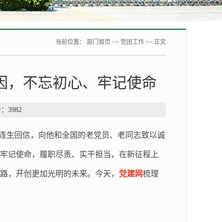
当前位置：
部门首页
>>
党团工作
>> 正文
基因，不忘初心、牢记使命
击：
3982
连生回信，向他和全国的老党员、老同志致以诚
、牢记使命，履职尽责、实干担当，在新征程上
征路，开创更加光明的未来。今天，
党建网
梳理