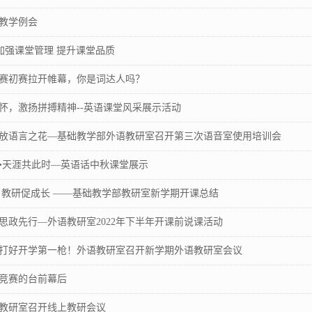
教学例会
 加强课堂管理 提升课堂品质
赛初赛拉开帷幕，你是词达人吗？
怀，激扬拼搏精神--英语课堂风采展示活动
放语言之花—基础教学部外语教研室召开第三次语音室使用培训会
•天涯共此时—英语话中秋课堂展示
 教研促成长 ——基础教学部教研室新学期开课总结
思政先行—外语教研室2022年下半年开课前说课活动
打好开学第一枪！外语教研室召开新学期外语教研室会议
竞赛的台前幕后
教研室召开线上教研会议