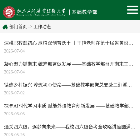
->
部门首页
工作动态
深耕职教践初心 厚植双创育沃土 ｜王艳老师在第十届省黄炎培双创大赛启动仪式发言
2026-07-04
凝心聚力抓期末 统筹部署促发展 ——基础教学部召开期末工作会议暨考务培训会
2026-07-04
循迹乡村振兴 淬炼初心使命——基础教学部党总支赴三涧溪村开展主题党日活动
2026-07-02
​探寻AI时代学习本质 赋能外语教育创新发展 ——基础教学部联合高等职业教育研究院举办英语学术沙龙 智启新境 赋能外语教育新发展
2026-06-06
通关四六级，逐梦向未来——我校四六级备考全攻略讲座圆满落幕
2026-05-26