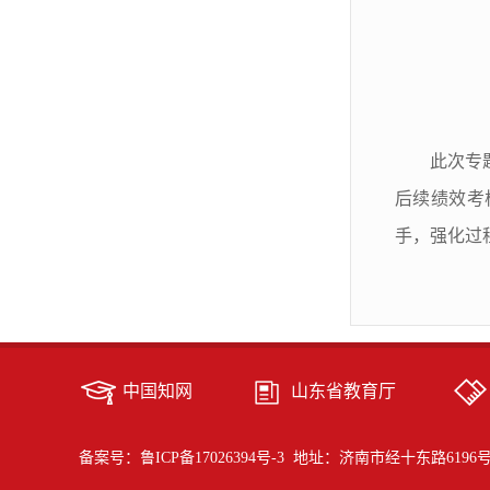
此次专
后续绩效考
手，强化过
中国知网
山东省教育厅
备案号：鲁ICP备17026394号-3
地址：济南市经十东路6196号 