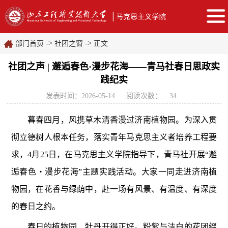
->
->
部门首页
社团之窗
正文
社团之声 | 邂逅春色·漫步花海——青马社春日思政实
践纪实
发表时间：2026-05-14
阅读次数：
34
暮春四月，风携草木清香漫过济南植物园。为深入贯
彻立德树人根本任务，落实青年马克思主义者培养工程要
求，4月25日，在马克思主义学院指导下，青马社开展“邂
逅春色・漫步花海”主题实践活动。大家一同走进济南植
物园，在花香与绿荫中，赴一场有风景、有温度、有深度
的春日之约。
春日的植物园，牡丹开得正好。粉紫与洁白的花团缀