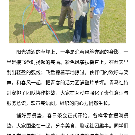
阳光铺洒的草坪上，一半是追着风筝奔跑的身影，一
半是接飞盘时扬起的笑靥。彩色风筝扶摇直上，在蓝天里
划出轻盈的弧线；飞盘擦着草地掠过，伙伴们的欢呼与笑
声，和春风一起，把青春的活力洒满整片草坪。青马社特
别安排了团队协作挑战，大家在互动中强化了责任意识与
服务意识，欢声笑语间，组织的向心力悄然生长。
铺好野餐垫，春日茶会正式开始。各样零食摆满餐
垫，大家围坐在一起，分享美食、聊起社团趣事。同学们