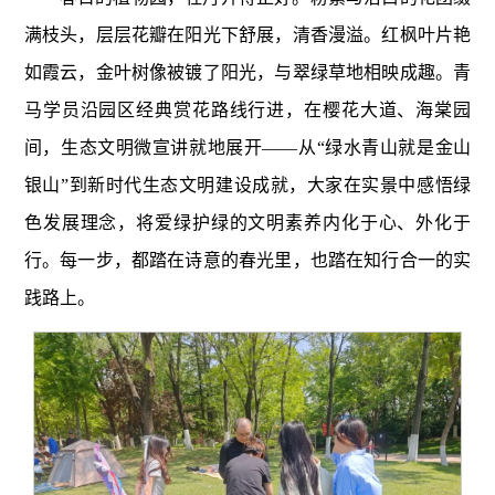
满枝头，层层花瓣在阳光下舒展，清香漫溢。红枫叶片艳
如霞云，金叶树像被镀了阳光，与翠绿草地相映成趣。青
马学员沿园区经典赏花路线行进，在樱花大道、海棠园
间，生态文明微宣讲就地展开——从“绿水青山就是金山
银山”到新时代生态文明建设成就，大家在实景中感悟绿
色发展理念，将爱绿护绿的文明素养内化于心、外化于
行。每一步，都踏在诗意的春光里，也踏在知行合一的实
践路上。