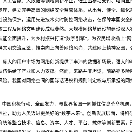
，人工智能、大数据等领域创新不止，催生出移动支付、电商直
基座，建立完善高效的网络安全监管体系。从出台、健全、细化
础设施保护，运用先进技术实时防控网络攻击，在保障本国安全
贫工程及网络文明建设成就斐然。大规模网络基础设施建设深入
能全面提升，为乡村振兴打造“数字引擎”，为农民增收插上“网
导文明交流互鉴，推崇向上向善网络风尚，共建网上精神家园，
。庞大的用户市场为网络创新提供了丰沛的数据和场景，强大的
队伍供给了产业和人力支撑。然而，来路并非坦途，前路亦多险
风险。我国对网络空间的国际话语权和规则制定权与所承担的网
中，中国积极行动、全面发力，与世界各国一同抓住信息革命机遇
福祉，助力人类迈进更美好的“数字未来”。创新发展层面，将科
府统筹整合技术、信息、资本、人才、平台、载体等创新要素，