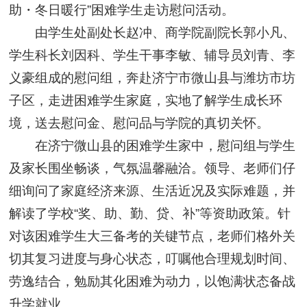
助・冬日暖行”困难学生走访慰问活动。
由学生处副处长赵冲、商学院副院长郭小凡、
学生科长刘因科、学生干事李敏、辅导员刘青、李
义豪组成的慰问组，奔赴济宁市微山县与潍坊市坊
子区，走进困难学生家庭，实地了解学生成长环
境，送去慰问金、慰问品与学院的真切关怀。
在济宁微山县的困难学生家中，慰问组与学生
及家长围坐畅谈，气氛温馨融洽。领导、老师们仔
细询问了家庭经济来源、生活近况及实际难题，并
解读了学校“奖、助、勤、贷、补”等资助政策。针
对该困难学生大三备考的关键节点，老师们格外关
切其复习进度与身心状态，叮嘱他合理规划时间、
劳逸结合，勉励其化困难为动力，以饱满状态备战
升学就业。