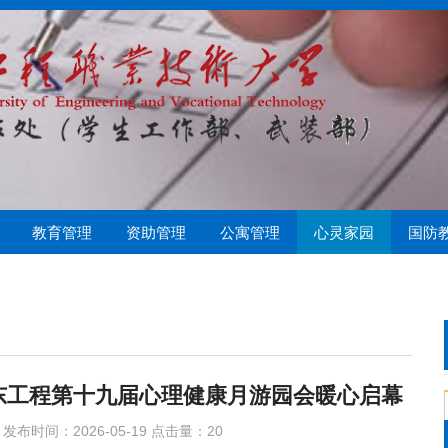
教育管理
资助管理
公寓管理
心灵家园
国防
偿
管理
心协
学生资助管理中心
勤工助学
队伍建设
心理常识
社保医疗
心理测试
心理健康教育中心
资助育人
学生公寓管理科
 山东工程第十九届心理健康月游园会暖心启幕
发布时间：2026-05-19 点击量：
20