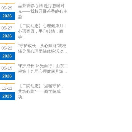
品茶香静心韵 赴疗愈暖时
05-29
光——我校开展茶香静心主
2026
题...
【二院动态】心理健康月 |
05-27
心语寄愿，手印传情：商
2026
学...
“守护成长，从心赋能”我校
05-22
辅导员心理团辅体验活动...
2026
守护成长 沐光而行 | 山东工
05-19
程第十九届心理健康月游...
2026
【二院动态】“温暖守护，
12-11
共筑心防”——商学院成
2025
功...