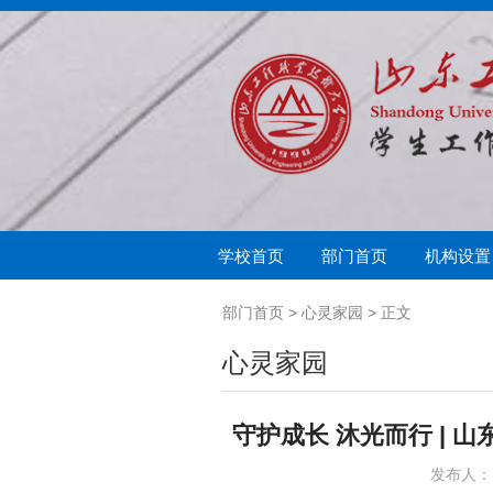
学校首页
部门首页
机构设置
学生处简介
思想教育
奖助学金
中心简介
军事训练
学生教育
助学贷款与兵役补
心闻快递
征兵入伍
学生教育管理科
学生
扬帆
部门首页
>
心灵家园
> 正文
心灵家园
守护成长 沐光而行 |
发布人： 