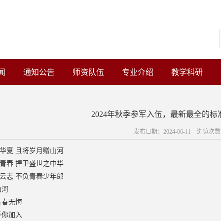
闻
通知公告
师资队伍
专业介绍
教学科研
2024年秋季参军入伍，最新最全的
发布日期：2024-06-11 浏览次
华夏 且将岁月赠山河
青春 捍卫盛世之中华
云志 不负青春少年郎
山河
青春无悔
等你加入