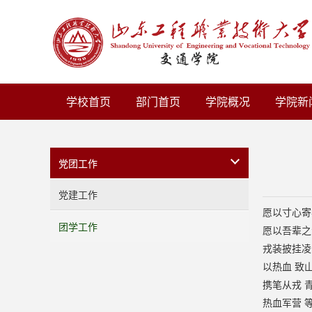
学校首页
部门首页
学院概况
学院新
党团工作
党建工作
愿以寸心寄
团学工作
愿以吾辈之
戎装披挂凌
以热血 致
携笔从戎 
热血军营 