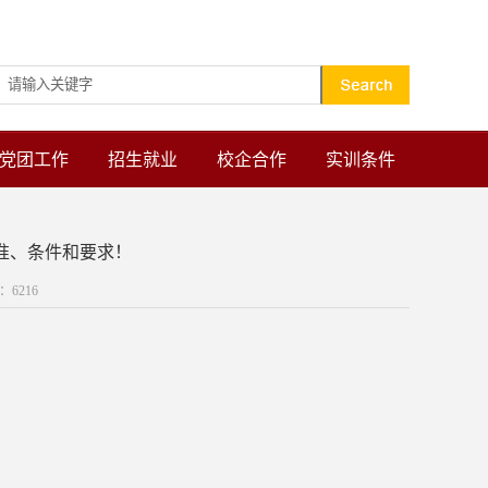
设为首页
加入收藏
党团工作
招生就业
校企合作
实训条件
标准、条件和要求！
数：
6216