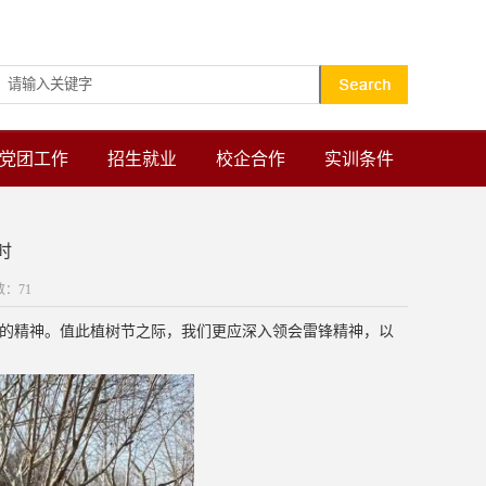
设为首页
加入收藏
党团工作
招生就业
校企合作
实训条件
时
数：
71
的精神。值此植树节之际，我们更应深入领会雷锋精神，以