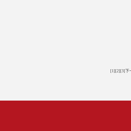
[1]
[2]
[3]
下