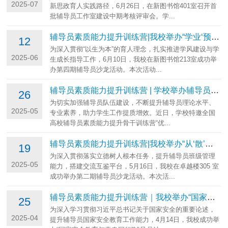
2025-07
新思政育人实践路径，6月26日，在新图书馆401室召开首
批辅导员工作室建设中期考核评审会。学...
辅导员素质能力提升训练营|我校举办“学业‘预’先机，‘警’准护成长”...
12
为深入贯彻“以生为本”的育人理念，扎实推进学风建设与学
2025-06
生成长指导工作，6月10日，我校在新图书馆213室成功举
办第四期辅导员沙龙活动。本次活动...
辅导员素质能力提升训练营 | 学校举办辅导员素质能力大赛专题培训讲座
26
为切实加强辅导员队伍建设，不断提升辅导员理论水平、
2025-05
专业素养，助力学生工作提质增效。近日，学校特邀全国
高校辅导员素质能力提升骨干训练营“优...
辅导员素质能力提升训练营|我校举办“从‘散’到‘聚’的班级凝聚力建设...
19
为深入贯彻落实立德树人根本任务，提升辅导员班级管理
2025-05
能力，搭建交流互鉴平台，5月16日，我校在卓越楼305 室
成功举办第二期辅导员沙龙活动。本次活...
辅导员素质能力提升训练营｜我校举办“国家安全教育与青春同行”辅导员...
25
为深入学习贯彻习近平总书记关于国家安全的重要论述，
2025-04
提升辅导员国家安全教育工作能力，4月14日，我校成功举