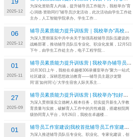
19
为深化资助育人内涵，提升辅导员工作能力，我校举办“育
2025-12
心润德·资助同行”辅导员沙龙活动，此次活动由学生工作处
主办，人工智能学院承办。学生工作...
辅导员素质能力提升训练营｜我校举办“高校专职辅导员职业发展晋升路径...
06
为深入贯彻落实中共中央关于加强高校辅导员队伍建设的
2025-12
战略部署，推动辅导员队伍专业化、职业化发展，12月5日
下午，由学生工作处主办，电子工程学院...
辅导员素质能力提升训练营 | 我校举办辅导员主题沙龙暨“同‘居’如何同...
01
10月30日上午，我校在卓越楼306录播室举办“聚力一站式
2025-11
社区建设，深耕思想政治教育——辅导员主题沙龙暨
同‘居’如何同‘心’大学生宿舍人际关系主...
辅导员素质能力提升训练营 | 我校举办“扣好人生第一粒扣子”辅导员沙龙...
27
为深入贯彻落实立德树人根本任务，切实提升新生入学教
2025-09
育质量与实效，破解育人工作中的共性难题，搭建校院两
级协同育人平台，9月26日，我校在卓越楼...
辅导员工作室建设|我校首批辅导员工作室建设中期考核评审会顺利开展
01
为深入推进辅导员队伍专业化、职业化、专家化建设，创